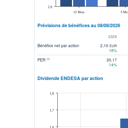
2,0
12 Mois
3 Mo
Prévisions de bénéfices au 08/08/2026
2025
Bénéfice net par action
2,10
EUR
18%
PER
20,17
(1)
14%
Dividende ENDESA par action
1,8
1,7
1,6