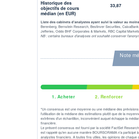
Historique des
33,87
objectifs de cours
médian (en EUR)
Liste des cabinets d'analystes ayant suivi la valeur au moin
Berenberg, Bernstein Research, Bestinver Securities, CaixaBank
Jefferies, Oddo BHF Corporates & Markets, RBC Capital Market
NB : certains bureaux d'analyses ont souhaité conserver l'anony
Note mé
1.
Acheter
2.
Renforcer
*Un consensus est une moyenne ou une médiane des prévisions o
l'utilisation de la médiane des estimations plutôt que de la moyen
extrêmes d'un échantillon, inconvénient auquel échappe la médian
financière.
Le présent consensus est fourni par la société FactSet Research S
est rappelé qu'en aucune manière BOURSORAMA n'a participé à son
analystes financiers. A toutes fins utiles, les opinions de chaque