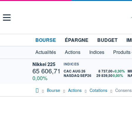
Menu
BOURSE
ÉPARGNE
BUDGET
IM
Actualités
Actions
Indices
Produits
Nikkei 225
INDICES
65 606,71
CAC AUG 26
8 737,00
+0,30%
MI
NASDAQ SEP26
29 839,50
0,00%
N
0,00%
Bourse
Actions
Cotations
Consen