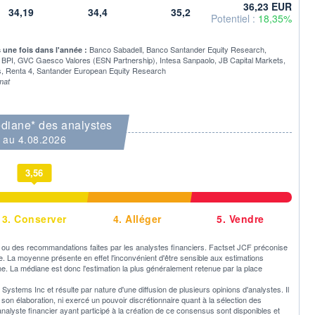
36,23 EUR
34,19
34,4
35,2
Potentiel :
18,35%
Banco Sabadell, Banco Santander Equity Research,
s une fois dans l'année :
 BPI, GVC Gaesco Valores (ESN Partnership), Intesa Sanpaolo, JB Capital Markets,
s, Renta 4, Santander European Equity Research
mat
diane* des analystes
au 4.08.2026
3,56
3.
Conserver
4.
Alléger
5.
Vendre
u des recommandations faites par les analystes financiers. Factset JCF préconise
ne. La moyenne présente en effet l'inconvénient d'être sensible aux estimations
e. La médiane est donc l'estimation la plus généralement retenue par la place
ystems Inc et résulte par nature d'une diffusion de plusieurs opinions d'analystes. Il
 élaboration, ni exercé un pouvoir discrétionnaire quant à la sélection des
 analyste financier ayant participé à la création de ce consensus sont disponibles et