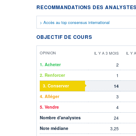
RECOMMANDATIONS DES ANALYSTES
> Accès au top consensus international
OBJECTIF DE COURS
OPINION
IL Y A 3 MOIS
IL Y 
1. Acheter
2
2. Renforcer
1
3. Conserver
14
4. Alléger
3
5. Vendre
4
Nombre d'analystes
24
Note médiane
3,25