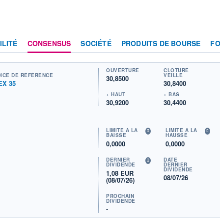
ILITÉ
CONSENSUS
SOCIÉTÉ
PRODUITS DE BOURSE
F
OUVERTURE
CLÔTURE
DICE DE RÉFÉRENCE
VEILLE
30,8500
EX 35
30,8400
+ HAUT
+ BAS
30,9200
30,4400
LIMITE À LA
LIMITE À LA
BAISSE
HAUSSE
0,0000
0,0000
DERNIER
DATE
DIVIDENDE
DERNIER
DIVIDENDE
1,08 EUR
08/07/26
(08/07/26)
PROCHAIN
DIVIDENDE
-