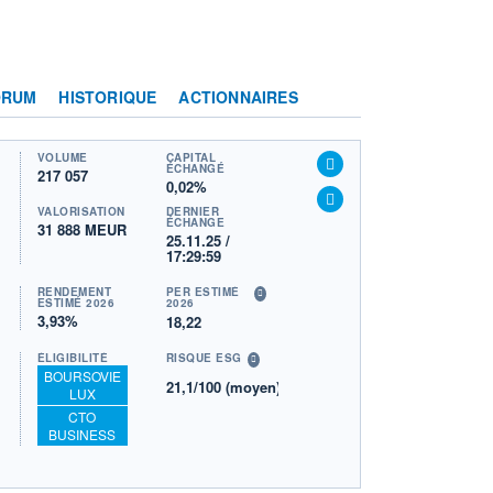
ORUM
HISTORIQUE
ACTIONNAIRES
VOLUME
CAPITAL
ÉCHANGÉ
217 057
0,02%
VALORISATION
DERNIER
ÉCHANGE
31 888 MEUR
25.11.25 /
17:29:59
RENDEMENT
PER ESTIMÉ
ESTIMÉ 2026
2026
3,93%
18,22
ÉLIGIBILITÉ
RISQUE ESG
BOURSOVIE
21,1/100 (moyen)
LUX
CTO
BUSINESS