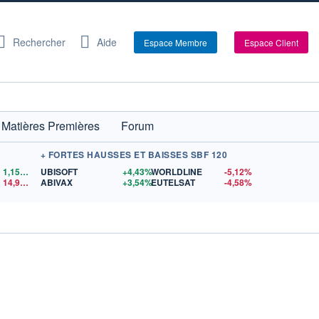
Rechercher
Aide
Espace Membre
Espace Client
Matières Premières
Forum
+ FORTES HAUSSES ET BAISSES SBF 120
1,1559
$US
UBISOFT
+4,43%
WORLDLINE
-5,12%
14,90
$US
ABIVAX
+3,54%
EUTELSAT
-4,58%