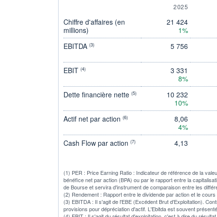
2025
Chiffre d'affaires (en
21 424
millions)
1%
EBITDA
5 756
(3)
EBIT
3 331
(4)
8%
Dette financière nette
10 232
(5)
10%
Actif net par action
8,06
(6)
4%
Cash Flow par action
4,13
(7)
(1) PER : Price Earning Ratio : Indicateur de référence de la vale
bénéfice net par action (BPA) ou par le rapport entre la capitalisa
de Bourse et servira d'instrument de comparaison entre les diffé
(2) Rendement : Rapport entre le dividende par action et le cours
(3) EBITDA : Il s'agit de l'EBE (Excédent Brut d'Exploitation). Con
provisions pour dépréciation d'actif. L'Ebitda est souvent présent
(4) EBIT : Il s'agit du résultat d'exploitation, c'est à dire du rés