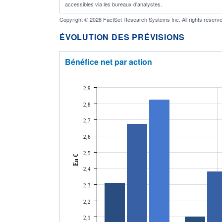
accessibles via les bureaux d'analystes.
Copyright © 2026 FactSet Research Systems Inc. All rights reserve
ÉVOLUTION DES PRÉVISIONS
Bénéfice net par action
2,9
2,8
2,7
2,6
2,5
En €
2,4
2,3
2,2
2,1