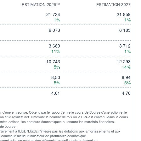
ESTIMATION 2026⁽⁸⁾
ESTIMATION 2027
21 724
21 859
1%
1%
6 073
6 185
3 689
3 712
11%
1%
10 743
12 298
5%
14%
8,50
8,94
5%
5%
4,61
4,76
ur d'une entreprise. Obtenu par le rapport entre le cours de Bourse d'une action et le
tion et le résultat net. Il mesure le nombre de fois où le BPA est contenu dans le cours
rentes actions, les secteurs économiques ou encore les marchés financiers.
 de bourse.
trairement à l'Ebit, l'Ebitda n'intègre pas les dotations aux amortissements et aux
é comme le meilleur indicateur de profitabilité économique.
ultat avant prise en compte des éléments exceptionnels et financiers.