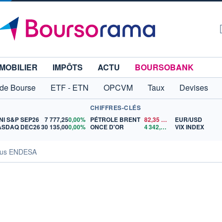
MOBILIER
IMPÔTS
ACTU
BOURSOBANK
 de Bourse
ETF - ETN
OPCVM
Taux
Devises
CHIFFRES-CLÉS
NI S&P SEP26
7 777,25
0,00%
PÉTROLE BRENT
82,35
$US
EUR/USD
ASDAQ DEC26
30 135,00
0,00%
ONCE D'OR
4 342,26
$US
VIX INDEX
sus ENDESA