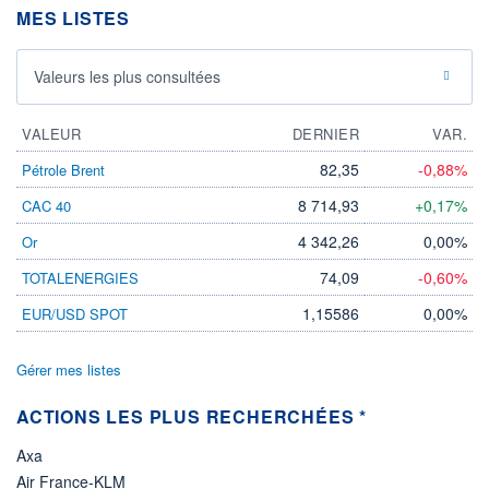
MES LISTES
ÉLIGIBILITÉ
Non éligible
Boursobank
Valeurs les plus consultées
+ PORTEFEUILLE
+ LISTE
VALEUR
DERNIER
VAR.
82,35
-0,88%
Pétrole Brent
8 714,93
+0,17%
CAC 40
4 342,26
0,00%
Or
74,09
-0,60%
TOTALENERGIES
1,15586
0,00%
EUR/USD SPOT
Gérer mes listes
ACTIONS LES PLUS RECHERCHÉES *
Axa
Air France-KLM