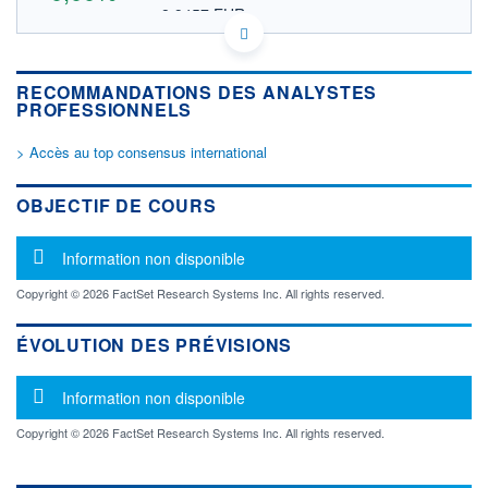
8,9457 EUR
VALEUR INDICATIVE
KYG2946P1000 EGHA
DONNÉES TEMPS DIFFÉRÉ
RECOMMANDATIONS DES ANALYSTES
Politique d'exécution
PROFESSIONNELS
Cotation sur les autres places
> Accès au top consensus international
OUVERTURE
CLÔTURE VEILLE
10,3400
10,3400
+ HAUT
+ BAS
OBJECTIF DE COURS
10,3400
10,3400
VOLUME
CAPITAL ÉCHANGÉ
Message d'information
Information non disponible
0
0,00%
VALORISATION
Copyright © 2026 FactSet Research Systems Inc. All rights reserved.
LIMITE À LA
LIMITE À LA
BAISSE
HAUSSE
ÉVOLUTION DES PRÉVISIONS
0,0000
0,0000
Message d'information
RENDEMENT
PER ESTIMÉ
Information non disponible
ESTIMÉ 2026
2026
-
-
Copyright © 2026 FactSet Research Systems Inc. All rights reserved.
DERNIER
ÉCHANGE
07.08.26 / 22:00:00