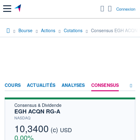
Menu
Connexion
Bourse
Actions
Cotations
Consensus EGH ACQN 
COURS
ACTUALITÉS
ANALYSES
CONSENSUS
Consensus & Dividende
SOCIÉTÉ
EGH ACQN RG-A
HISTORIQUE
NASDAQ
10,3400
(c)
ACTIONNAIRES
USD
0,00%