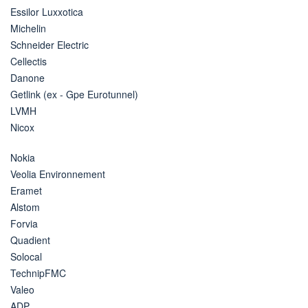
Essilor Luxxotica
Michelin
Schneider Electric
Cellectis
Danone
Getlink (ex - Gpe Eurotunnel)
LVMH
Nicox
Nokia
Veolia Environnement
Eramet
Alstom
Forvia
Quadient
Solocal
TechnipFMC
Valeo
ADP