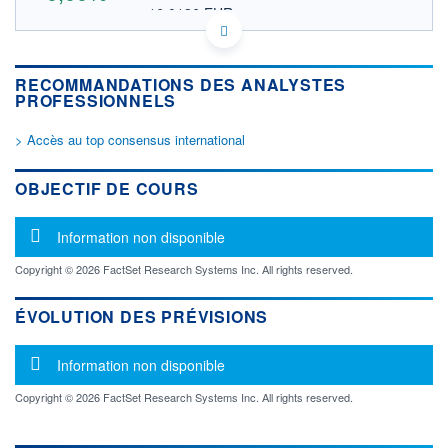
16,0186 EUR
VALEUR INDICATIVE
US13054D1090 CPKI
DONNÉES TEMPS DIFFÉRÉ
RECOMMANDATIONS DES ANALYSTES
Politique d'exécution
PROFESSIONNELS
Cotation sur les autres places
> Accès au top consensus international
OUVERTURE
CLÔTURE VEILLE
0,0000
18,5100
+ HAUT
+ BAS
OBJECTIF DE COURS
0,0000
0,0000
VOLUME
CAPITAL ÉCHANGÉ
Message d'information
Information non disponible
0
0,00%
VALORISATION
Copyright © 2026 FactSet Research Systems Inc. All rights reserved.
LIMITE À LA
LIMITE À LA
BAISSE
HAUSSE
ÉVOLUTION DES PRÉVISIONS
0,0000
0,0000
Message d'information
RENDEMENT
PER ESTIMÉ
Information non disponible
ESTIMÉ 2026
2026
-
-
Copyright © 2026 FactSet Research Systems Inc. All rights reserved.
DERNIER
ÉCHANGE
07.07.11 / 22:00:00