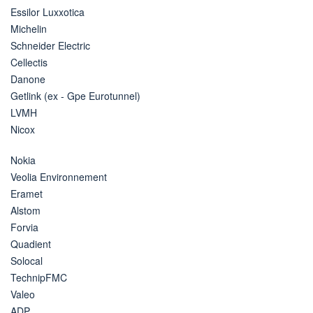
Essilor Luxxotica
Michelin
Schneider Electric
Cellectis
Danone
Getlink (ex - Gpe Eurotunnel)
LVMH
Nicox
Nokia
Veolia Environnement
Eramet
Alstom
Forvia
Quadient
Solocal
TechnipFMC
Valeo
ADP