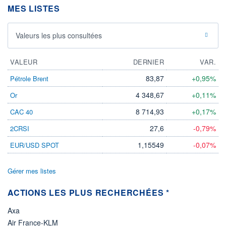
MES LISTES
ÉLIGIBILITÉ
Non éligible
Boursobank
Valeurs les plus consultées
+ PORTEFEUILLE
+ LISTE
VALEUR
DERNIER
VAR.
83,87
+0,95%
Pétrole Brent
4 348,67
+0,11%
Or
8 714,93
+0,17%
CAC 40
27,6
-0,79%
2CRSI
1,15549
-0,07%
EUR/USD SPOT
Gérer mes listes
ACTIONS LES PLUS RECHERCHÉES *
Axa
Air France-KLM