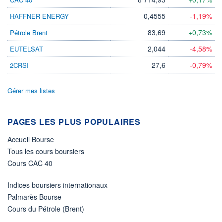
0,4555
-1,19%
HAFFNER ENERGY
ÉLIGIBILITÉ
Non éligible
Boursobank
83,69
+0,73%
Pétrole Brent
2,044
-4,58%
EUTELSAT
+ PORTEFEUILLE
+ LISTE
27,6
-0,79%
2CRSI
Gérer mes listes
PAGES LES PLUS POPULAIRES
Accueil Bourse
Tous les cours boursiers
Cours CAC 40
Indices boursiers internationaux
Palmarès Bourse
Cours du Pétrole (Brent)