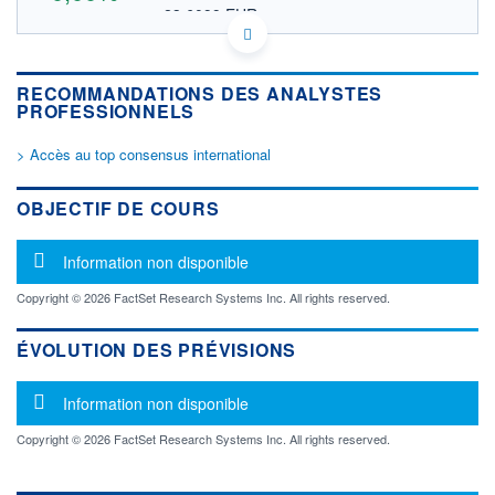
23,6099 EUR
VALEUR INDICATIVE
US12620N1046 CPEX
DONNÉES TEMPS DIFFÉRÉ
RECOMMANDATIONS DES ANALYSTES
Politique d'exécution
PROFESSIONNELS
Cotation sur les autres places
> Accès au top consensus international
OUVERTURE
CLÔTURE VEILLE
0,0000
27,2900
+ HAUT
+ BAS
OBJECTIF DE COURS
0,0000
0,0000
VOLUME
CAPITAL ÉCHANGÉ
Message d'information
Information non disponible
0
0,00%
VALORISATION
Copyright © 2026 FactSet Research Systems Inc. All rights reserved.
LIMITE À LA
LIMITE À LA
BAISSE
HAUSSE
ÉVOLUTION DES PRÉVISIONS
0,0000
0,0000
Message d'information
RENDEMENT
PER ESTIMÉ
Information non disponible
ESTIMÉ 2026
2026
-
-
Copyright © 2026 FactSet Research Systems Inc. All rights reserved.
DERNIER
ÉCHANGE
05.05.11 / 16:16:08