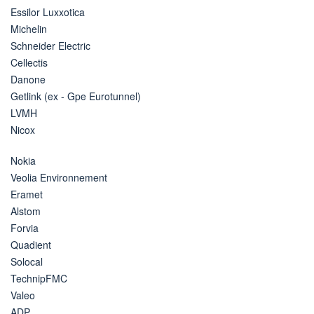
Essilor Luxxotica
Michelin
Schneider Electric
Cellectis
Danone
Getlink (ex - Gpe Eurotunnel)
LVMH
Nicox
Nokia
Veolia Environnement
Eramet
Alstom
Forvia
Quadient
Solocal
TechnipFMC
Valeo
ADP