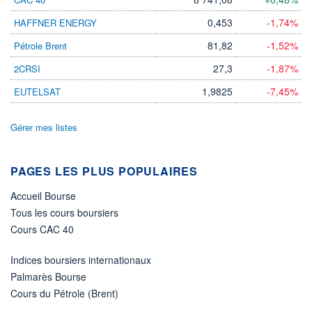
0,453
-1,74%
HAFFNER ENERGY
ÉLIGIBILITÉ
Non éligible
Boursobank
81,82
-1,52%
Pétrole Brent
27,3
-1,87%
2CRSI
+ PORTEFEUILLE
+ LISTE
1,9825
-7,45%
EUTELSAT
Gérer mes listes
PAGES LES PLUS POPULAIRES
Accueil Bourse
Tous les cours boursiers
Cours CAC 40
Indices boursiers internationaux
Palmarès Bourse
Cours du Pétrole (Brent)