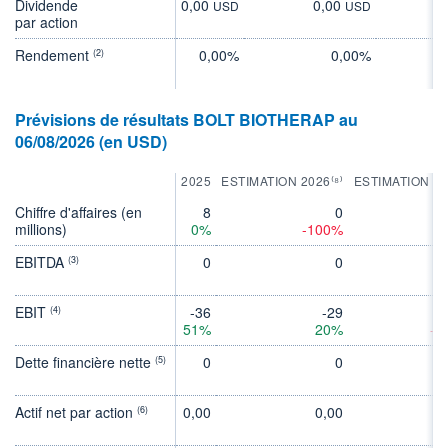
Dividende
0,00
0,00
0
USD
USD
par action
Rendement
0,00%
0,00%
(2)
Prévisions de résultats BOLT BIOTHERAP au
06/08/2026 (en USD)
2025
ESTIMATION 2026⁽⁸⁾
ESTIMATION 2
Chiffre d'affaires (en
8
0
millions)
0%
-100%
EBITDA
0
0
(3)
EBIT
-36
-29
(4)
51%
20%
-4
Dette financière nette
0
0
(5)
Actif net par action
0,00
0,00
0
(6)