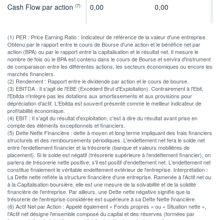
Cash Flow par action
0,00
0,00
0
(7)
(1) PER : Price Earning Ratio : Indicateur de référence de la valeur d'une entreprise.
Obtenu par le rapport entre le cours de Bourse d'une action et le bénéfice net par
action (BPA) ou par le rapport entre la capitalisation et le résultat net. Il mesure le
nombre de fois où le BPA est contenu dans le cours de Bourse et servira d'instrument
de comparaison entre les différentes actions, les secteurs économiques ou encore les
marchés financiers.
(2) Rendement : Rapport entre le dividende par action et le cours de bourse.
(3) EBITDA : Il s'agit de l'EBE (Excédent Brut d'Exploitation). Contrairement à l'Ebit,
l'Ebitda n'intègre pas les dotations aux amortissements et aux provisions pour
dépréciation d'actif. L'Ebitda est souvent présenté comme le meilleur indicateur de
profitabilité économique.
(4) EBIT : Il s'agit du résultat d'exploitation, c'est à dire du résultat avant prise en
compte des éléments exceptionnels et financiers.
(5) Dette Nette Financière : dette à moyen et long terme impliquant des frais financiers
structurels et des remboursements périodiques. L'endettement net fera le solde net
entre l'endettement financier et la trésorerie (banque et valeurs mobilières de
placement). Si le solde est négatif (trésorerie supérieure à l'endettement financier), on
parlera de trésorerie nette positive; s'il est positif d'endettement net. L'endettement net
constitue finalement le véritable endettement extérieur de l'entreprise. Interprétation :
La Dette nette reflète la structure financière d'une entreprise. Ramenée à l'Actif net ou
à la Capitalisation boursière, elle est une mesure de la solvabilité et de la solidité
financière de l'entreprise. Par ailleurs, une Dette nette négative signifie que la
trésorerie de l'entreprise considérée est supérieure à sa Dette Nette financière.
(6) Actif Net par Action : Appelé également « Fonds propres » ou « Situation nette »,
l'Actif net désigne l'ensemble composé du capital et des réserves (formées par