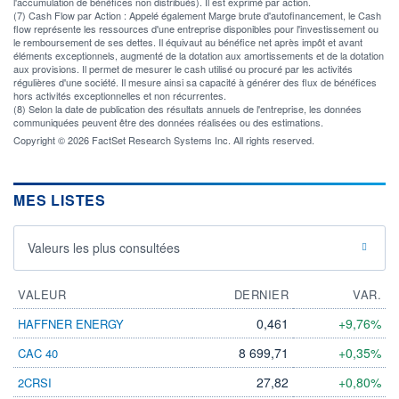
l'accumulation de bénéfices non distribués). Il est exprimé par action.
(7) Cash Flow par Action : Appelé également Marge brute d'autofinancement, le Cash
flow représente les ressources d'une entreprise disponibles pour l'investissement ou
le remboursement de ses dettes. Il équivaut au bénéfice net après impôt et avant
éléments exceptionnels, augmenté de la dotation aux amortissements et de la dotation
aux provisions. Il permet de mesurer le cash utilisé ou procuré par les activités
régulières d'une société. Il mesure ainsi sa capacité à générer des flux de bénéfices
hors activités exceptionnelles et non récurrentes.
(8) Selon la date de publication des résultats annuels de l'entreprise, les données
communiquées peuvent être des données réalisées ou des estimations.
Copyright © 2026 FactSet Research Systems Inc. All rights reserved.
MES LISTES
Valeurs les plus consultées
VALEUR
DERNIER
VAR.
0,461
+9,76%
HAFFNER ENERGY
8 699,71
+0,35%
CAC 40
27,82
+0,80%
2CRSI