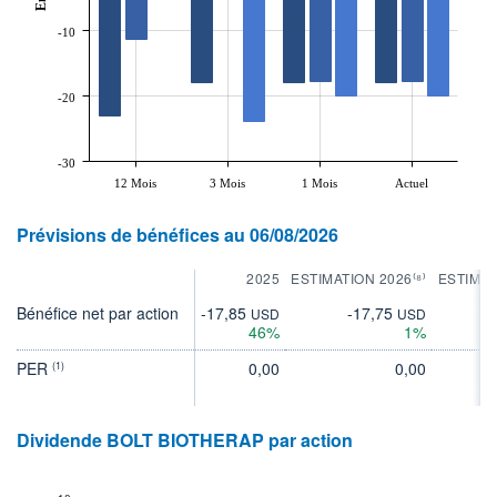
-10
-20
-30
12 Mois
3 Mois
1 Mois
Actuel
Prévisions de bénéfices au 06/08/2026
2025
ESTIMATION 2026⁽⁸⁾
ESTIMAT
Bénéfice net par action
-17,85
-17,75
-1
USD
USD
46%
1%
PER
0,00
0,00
(1)
Dividende BOLT BIOTHERAP par action