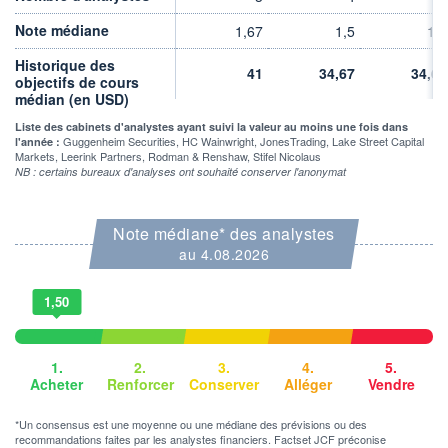
VOLUME
CAPITAL ÉCHANGÉ
0
0,00%
Note médiane
1,67
1,5
1,5
VALORISATION
CAPI.
BOURSIÈRE
Historique des
7 MUSD
41
34,67
34,67
9 MUSD
objectifs de cours
médian (en USD)
LIMITE À LA
LIMITE À LA
BAISSE
HAUSSE
Liste des cabinets d'analystes ayant suivi la valeur au moins une fois dans
0,0000
0,0000
Guggenheim Securities, HC Wainwright, JonesTrading, Lake Street Capital
l'année :
Markets, Leerink Partners, Rodman & Renshaw, Stifel Nicolaus
RENDEMENT
PER ESTIMÉ
NB : certains bureaux d'analyses ont souhaité conserver l'anonymat
ESTIMÉ 2026
2026
-
-
Note médiane* des analystes
DERNIER
ÉCHANGE
au 4.08.2026
06.08.26 / 16:44:29
ÉLIGIBILITÉ
1,50
Non éligible
Boursobank
+ PORTEFEUILLE
+ LISTE
1.
2.
3.
4.
5.
Acheter
Renforcer
Conserver
Alléger
Vendre
*Un consensus est une moyenne ou une médiane des prévisions ou des
recommandations faites par les analystes financiers. Factset JCF préconise