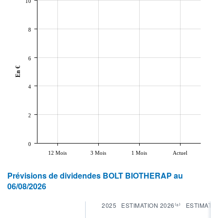
10
8
6
En €
4
2
0
12 Mois
3 Mois
1 Mois
Actuel
Prévisions de dividendes BOLT BIOTHERAP au
06/08/2026
2025
ESTIMATION 2026⁽⁸⁾
ESTIMATIO