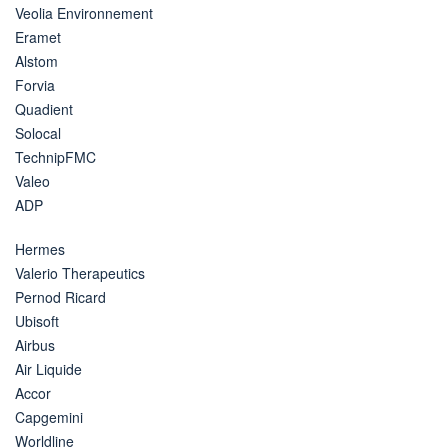
Veolia Environnement
Eramet
Alstom
Forvia
Quadient
Solocal
TechnipFMC
Valeo
ADP
Hermes
Valerio Therapeutics
Pernod Ricard
Ubisoft
Airbus
Air Liquide
Accor
Capgemini
Worldline