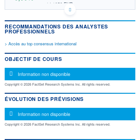
14,1058 EUR
VALEUR INDICATIVE
US0820471011 BNHN
DONNÉES TEMPS DIFFÉRÉ
RECOMMANDATIONS DES ANALYSTES
Politique d'exécution
PROFESSIONNELS
Cotation sur les autres places
> Accès au top consensus international
OUVERTURE
CLÔTURE VEILLE
0,0000
16,2800
+ HAUT
+ BAS
OBJECTIF DE COURS
0,0000
0,0000
VOLUME
CAPITAL ÉCHANGÉ
Message d'information
Information non disponible
0
0,00%
VALORISATION
Copyright © 2026 FactSet Research Systems Inc. All rights reserved.
LIMITE À LA
LIMITE À LA
BAISSE
HAUSSE
ÉVOLUTION DES PRÉVISIONS
0,0000
0,0000
Message d'information
RENDEMENT
PER ESTIMÉ
Information non disponible
ESTIMÉ 2026
2026
-
-
Copyright © 2026 FactSet Research Systems Inc. All rights reserved.
DERNIER
ÉCHANGE
21.08.12 / 22:00:00