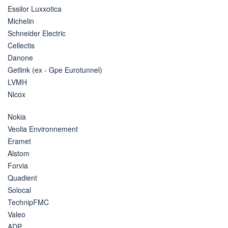
Essilor Luxxotica
Michelin
Schneider Electric
Cellectis
Danone
Getlink (ex - Gpe Eurotunnel)
LVMH
Nicox
Nokia
Veolia Environnement
Eramet
Alstom
Forvia
Quadient
Solocal
TechnipFMC
Valeo
ADP