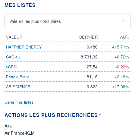
MES LISTES
ÉLIGIBILITÉ
Non éligible
Boursobank
Valeurs les plus consultées
+ PORTEFEUILLE
+ LISTE
VALEUR
DERNIER
VAR.
0,486
+15,71%
HAFFNER ENERGY
8 731,32
+0,72%
CAC 40
27,54
-0,22%
2CRSI
81,16
+2,19%
Pétrole Brent
0,822
+17,09%
AB SCIENCE
Gérer mes listes
ACTIONS LES PLUS RECHERCHÉES *
Axa
Air France-KLM