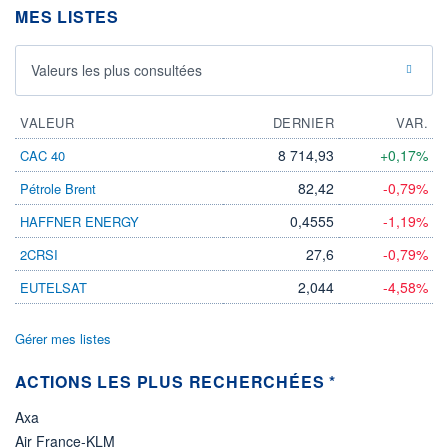
DIVIDENDE
MES LISTES
0,00 CAD
-
PROCHAIN
Valeurs les plus consultées
DIVIDENDE
-
ÉLIGIBILITÉ
VALEUR
DERNIER
VAR.
Non éligible
Boursobank
8 714,93
+0,17%
CAC 40
82,42
-0,79%
Pétrole Brent
+ PORTEFEUILLE
+ LISTE
0,4555
-1,19%
HAFFNER ENERGY
27,6
-0,79%
2CRSI
2,044
-4,58%
EUTELSAT
Gérer mes listes
ACTIONS LES PLUS RECHERCHÉES *
Axa
Air France-KLM