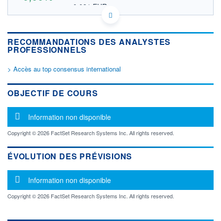
0,081 EUR
VALEUR INDICATIVE
CA8816043001 TLR
DONNÉES TEMPS DIFFÉRÉ
RECOMMANDATIONS DES ANALYSTES
Politique d'exécution
PROFESSIONNELS
Cotation sur les autres places
> Accès au top consensus international
OUVERTURE
CLÔTURE VEILLE
0,000
0,130
+ HAUT
+ BAS
OBJECTIF DE COURS
0,000
0,000
VOLUME
CAPITAL ÉCHANGÉ
Message d'information
Information non disponible
0
0,00%
VALORISATION
DERNIER ÉCHANGE
Copyright © 2026 FactSet Research Systems Inc. All rights reserved.
02.04.15 / 19:56:00
ÉVOLUTION DES PRÉVISIONS
LIMITE À LA
LIMITE À LA
BAISSE
HAUSSE
0,000
0,000
Message d'information
Information non disponible
RENDEMENT
PER ESTIMÉ
ESTIMÉ 2026
2026
Copyright © 2026 FactSet Research Systems Inc. All rights reserved.
-
-
DERNIER
DATE
DIVIDENDE
DERNIER