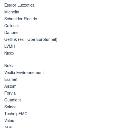
Essilor Luxxotica
Michelin
Schneider Electric
Cellectis
Danone
Getlink (ex - Gpe Eurotunnel)
LVMH
Nicox
Nokia
Veolia Environnement
Eramet
Alstom
Forvia
Quadient
Solocal
TechnipFMC
Valeo
ADP