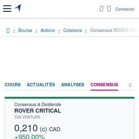
Menu
Connexion
Bourse
Actions
Cotations
Consensus ROVER CRI
COURS
ACTUALITÉS
ANALYSES
CONSENSUS
Consensus & Dividende
SOCIÉTÉ
ROVER CRITICAL
HISTORIQUE
TSX VENTURE
0,210
(c)
ACTIONNAIRES
CAD
+950,00%