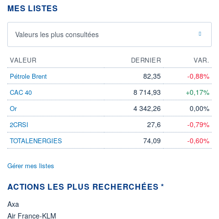
ESTIMÉ 2026
2026
MES LISTES
-
-
DERNIER
DATE
Valeurs les plus consultées
DIVIDENDE
DERNIER
DIVIDENDE
0,00 CAD
-
VALEUR
DERNIER
VAR.
PROCHAIN
DIVIDENDE
-
82,35
-0,88%
Pétrole Brent
ÉLIGIBILITÉ
8 714,93
+0,17%
CAC 40
Non éligible
Boursobank
4 342,26
0,00%
Or
27,6
-0,79%
2CRSI
+ PORTEFEUILLE
+ LISTE
74,09
-0,60%
TOTALENERGIES
Gérer mes listes
ACTIONS LES PLUS RECHERCHÉES *
Axa
Air France-KLM