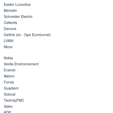
Essilor Luxxotica
Michelin
Schneider Electric
Cellectis
Danone
Getlink (ex - Gpe Eurotunnel)
LVMH
Nicox
Nokia
Veolia Environnement
Eramet
Alstom
Forvia
Quadient
Solocal
TechnipFMC
Valeo
ADP