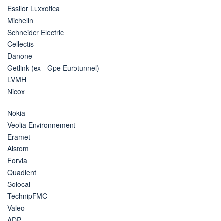
Essilor Luxxotica
Michelin
Schneider Electric
Cellectis
Danone
Getlink (ex - Gpe Eurotunnel)
LVMH
Nicox
Nokia
Veolia Environnement
Eramet
Alstom
Forvia
Quadient
Solocal
TechnipFMC
Valeo
ADP