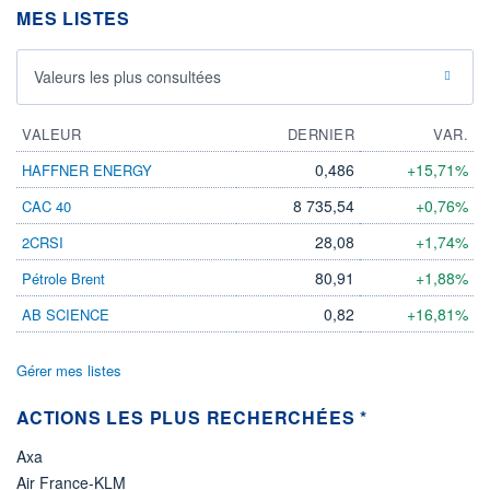
DIVIDENDE
MES LISTES
0,00 CAD
-
PROCHAIN
Valeurs les plus consultées
DIVIDENDE
-
ÉLIGIBILITÉ
VALEUR
DERNIER
VAR.
Non éligible
Boursobank
0,486
+15,71%
HAFFNER ENERGY
8 735,54
+0,76%
CAC 40
+ PORTEFEUILLE
+ LISTE
28,08
+1,74%
2CRSI
80,91
+1,88%
Pétrole Brent
0,82
+16,81%
AB SCIENCE
Gérer mes listes
ACTIONS LES PLUS RECHERCHÉES *
Axa
Air France-KLM