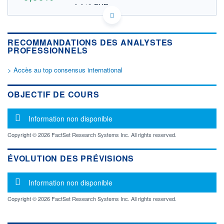
0,019 EUR
VALEUR INDICATIVE
CA69784P1018 PL
DONNÉES TEMPS DIFFÉRÉ
RECOMMANDATIONS DES ANALYSTES
Politique d'exécution
PROFESSIONNELS
Cotation sur les autres places
> Accès au top consensus international
OUVERTURE
CLÔTURE VEILLE
0,000
0,030
+ HAUT
+ BAS
OBJECTIF DE COURS
0,000
0,000
VOLUME
CAPITAL ÉCHANGÉ
Message d'information
Information non disponible
0
0,00%
VALORISATION
DERNIER ÉCHANGE
Copyright © 2026 FactSet Research Systems Inc. All rights reserved.
22.11.12 / 15:30:00
ÉVOLUTION DES PRÉVISIONS
LIMITE À LA
LIMITE À LA
BAISSE
HAUSSE
0,000
0,000
Message d'information
Information non disponible
RENDEMENT
PER ESTIMÉ
ESTIMÉ 2026
2026
Copyright © 2026 FactSet Research Systems Inc. All rights reserved.
-
-
DERNIER
DATE
DIVIDENDE
DERNIER