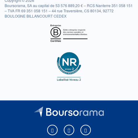
Copyright © 2026
Boursorama, SA au capital de 53 576 889,20 € – RCS Nanterre 351 058 151
– TVA FR 69 351 058 151 – 44 rue Traversière, CS 80134, 92772
BOULOGNE BILLANCOURT CEDEX
Boursorama sur Facebook
Boursorama sur X
Boursorama sur Youtu