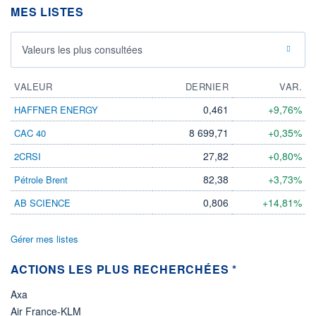
DIVIDENDE
MES LISTES
0,00 CAD
-
PROCHAIN
Valeurs les plus consultées
DIVIDENDE
-
ÉLIGIBILITÉ
VALEUR
DERNIER
VAR.
Non éligible
Boursobank
0,461
+9,76%
HAFFNER ENERGY
8 699,71
+0,35%
CAC 40
+ PORTEFEUILLE
+ LISTE
27,82
+0,80%
2CRSI
82,38
+3,73%
Pétrole Brent
0,806
+14,81%
AB SCIENCE
Gérer mes listes
ACTIONS LES PLUS RECHERCHÉES *
Axa
Air France-KLM