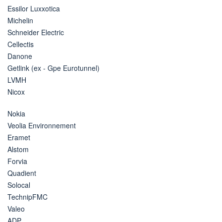
Essilor Luxxotica
Michelin
Schneider Electric
Cellectis
Danone
Getlink (ex - Gpe Eurotunnel)
LVMH
Nicox
Nokia
Veolia Environnement
Eramet
Alstom
Forvia
Quadient
Solocal
TechnipFMC
Valeo
ADP