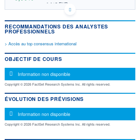
0,015 EUR
VALEUR INDICATIVE
CA09370A1003 BKMT
DONNÉES TEMPS DIFFÉRÉ
RECOMMANDATIONS DES ANALYSTES
Politique d'exécution
PROFESSIONNELS
Cotation sur les autres places
> Accès au top consensus international
OUVERTURE
CLÔTURE VEILLE
0,000
0,025
+ HAUT
+ BAS
OBJECTIF DE COURS
0,000
0,000
VOLUME
CAPITAL ÉCHANGÉ
Message d'information
Information non disponible
0
0,00%
VALORISATION
DERNIER ÉCHANGE
Copyright © 2026 FactSet Research Systems Inc. All rights reserved.
05.08.26 / 15:50:50
ÉVOLUTION DES PRÉVISIONS
LIMITE À LA
LIMITE À LA
BAISSE
HAUSSE
0,000
0,000
Message d'information
Information non disponible
RENDEMENT
PER ESTIMÉ
ESTIMÉ 2026
2026
Copyright © 2026 FactSet Research Systems Inc. All rights reserved.
-
-
DERNIER
DATE
DIVIDENDE
DERNIER