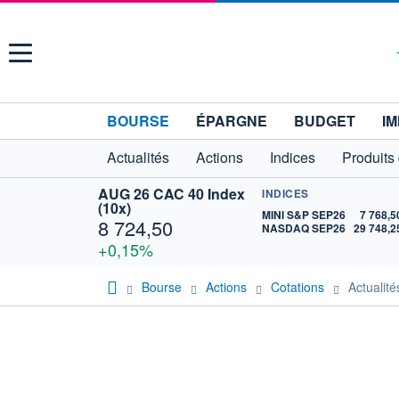
Menu
BOURSE
ÉPARGNE
BUDGET
IM
Actualités
Actions
Indices
Produits
AUG 26 CAC 40 Index
INDICES
(10x)
MINI S&P SEP26
7 768,5
8 724,50
NASDAQ SEP26
29 748,2
+0,15%
Bourse
Actions
Cotations
Actuali