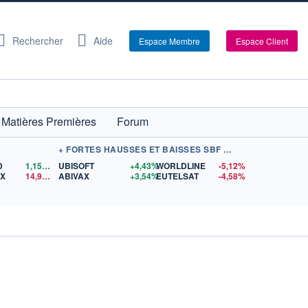
Rechercher
Aide
Espace Membre
Espace Client
Matières Premières
Forum
+ FORTES HAUSSES ET BAISSES SBF 120
D
1,1562
$US
UBISOFT
+4,43%
WORLDLINE
-5,12%
EX
14,97
$US
ABIVAX
+3,54%
EUTELSAT
-4,58%