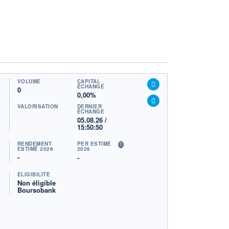
VOLUME
CAPITAL
ÉCHANGÉ
0
0,00%
VALORISATION
DERNIER
ÉCHANGE
05.08.26 /
15:50:50
RENDEMENT
PER ESTIMÉ
ESTIMÉ 2026
2026
-
-
ÉLIGIBILITÉ
Non éligible
Boursobank