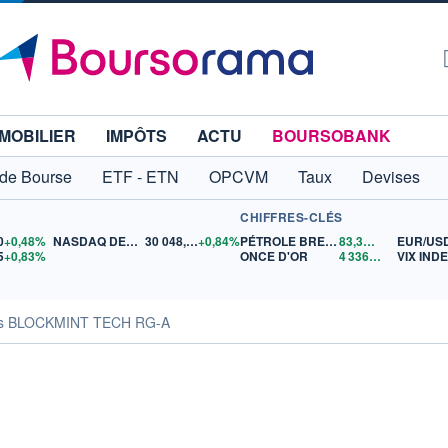
MOBILIER
IMPÔTS
ACTU
BOURSOBANK
 de Bourse
ETF - ETN
OPCVM
Taux
Devises
CHIFFRES-CLÉS
0
+0,48%
NASDAQ DEC26
30 048,00
+0,84%
PÉTROLE BRENT
83,38
$US
EUR/US
5
+0,83%
ONCE D'OR
4 336,71
$US
VIX IND
tés BLOCKMINT TECH RG-A