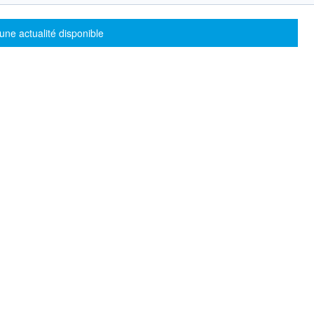
sage d'information
une actualité disponible