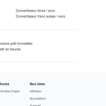
Convertisseur livres / euro
Convertisseur franc suisse / euro
rance prêt immobilier
stir en bourse
A
chures
Nos sites
lientèle Fragile
Affiliation
BoursoBank
Publicité