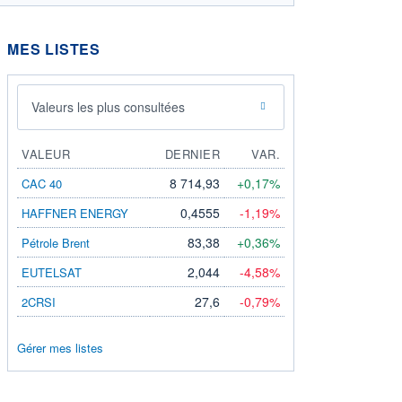
MES LISTES
Valeurs les plus consultées
VALEUR
DERNIER
VAR.
8 714,93
+0,17%
CAC 40
0,4555
-1,19%
HAFFNER ENERGY
83,38
+0,36%
Pétrole Brent
2,044
-4,58%
EUTELSAT
27,6
-0,79%
2CRSI
Gérer mes listes