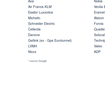
Axa
Nokia
Air France-KLM
Veolia
Essilor Luxxotica
Eramet
Michelin
Alstom
Schneider Electric
Forvia
Cellectis
Quadie
Danone
Solocal
Getlink (ex - Gpe Eurotunnel)
Techn
LVMH
Valeo
Nicox
ADP
* source Google