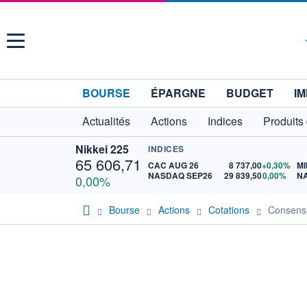
Menu
BOURSE
ÉPARGNE
BUDGET
IM
Actualités
Actions
Indices
Produits
Nikkei 225
INDICES
65 606,71
CAC AUG 26
8 737,00
+0,30%
MI
NASDAQ SEP26
29 839,50
0,00%
N
0,00%
Bourse
Actions
Cotations
Consen