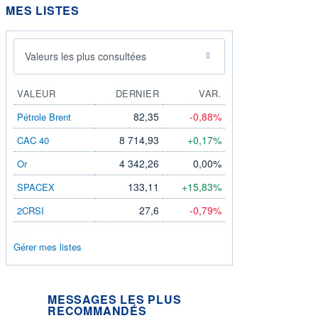
MES LISTES
Valeurs les plus consultées
VALEUR
DERNIER
VAR.
82,35
-0,88%
Pétrole Brent
8 714,93
+0,17%
CAC 40
4 342,26
0,00%
Or
133,11
+15,83%
SPACEX
27,6
-0,79%
2CRSI
Gérer mes listes
MESSAGES LES PLUS
RECOMMANDÉS