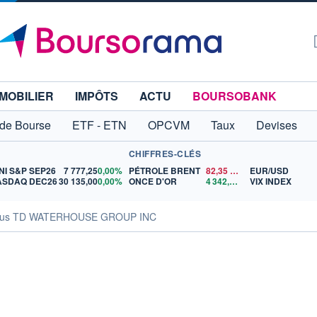
MOBILIER
IMPÔTS
ACTU
BOURSOBANK
 de Bourse
ETF - ETN
OPCVM
Taux
Devises
CHIFFRES-CLÉS
NI S&P SEP26
7 777,25
0,00%
PÉTROLE BRENT
82,35
$US
EUR/USD
ASDAQ DEC26
30 135,00
0,00%
ONCE D'OR
4 342,26
$US
VIX INDEX
sus TD WATERHOUSE GROUP INC