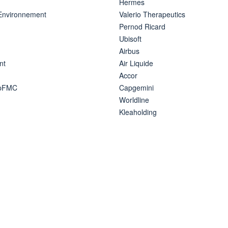
Hermes
 Environnement
Valerio Therapeutics
Pernod Ricard
Ubisoft
Airbus
nt
Air Liquide
Accor
ipFMC
Capgemini
Worldline
Kleaholding