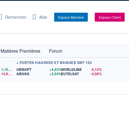
Rechercher
Aide
Espace Membre
Espace Client
Matières Premières
Forum
+ FORTES HAUSSES ET BAISSES SBF 120
1,1559
$US
UBISOFT
+4,43%
WORLDLINE
-5,12%
14,90
$US
ABIVAX
+3,54%
EUTELSAT
-4,58%