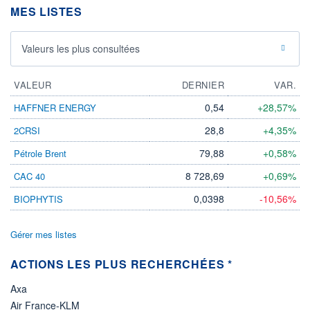
DIVIDENDE
MES LISTES
0,00 CAD
-
PROCHAIN
Valeurs les plus consultées
DIVIDENDE
-
ÉLIGIBILITÉ
VALEUR
DERNIER
VAR.
Non éligible
Boursobank
0,54
+28,57%
HAFFNER ENERGY
28,8
+4,35%
2CRSI
+ PORTEFEUILLE
+ LISTE
79,88
+0,58%
Pétrole Brent
8 728,69
+0,69%
CAC 40
0,0398
-10,56%
BIOPHYTIS
Gérer mes listes
ACTIONS LES PLUS RECHERCHÉES *
Axa
Air France-KLM