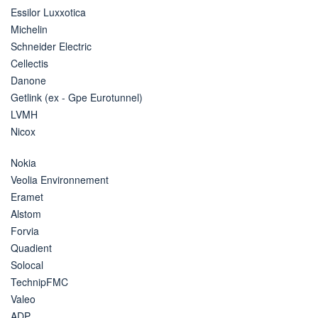
Essilor Luxxotica
Michelin
Schneider Electric
Cellectis
Danone
Getlink (ex - Gpe Eurotunnel)
LVMH
Nicox
Nokia
Veolia Environnement
Eramet
Alstom
Forvia
Quadient
Solocal
TechnipFMC
Valeo
ADP