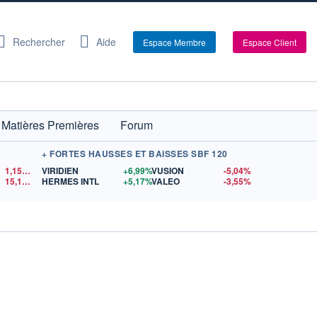
Rechercher
Aide
Espace Membre
Espace Client
Matières Premières
Forum
+ FORTES HAUSSES ET BAISSES SBF 120
1,1522
$US
VIRIDIEN
+6,99%
VUSION
-5,04%
15,15
$US
HERMES INTL
+5,17%
VALEO
-3,55%