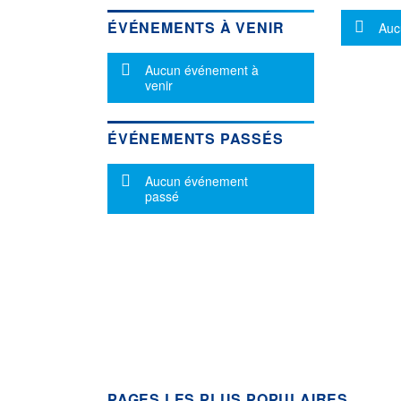
Mes
ÉVÉNEMENTS À VENIR
Auc
Message d'information
Aucun événement à
venir
ÉVÉNEMENTS PASSÉS
Message d'information
Aucun événement
passé
PAGES LES PLUS POPULAIRES