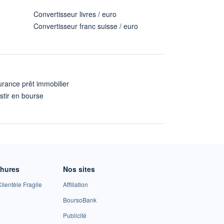
Convertisseur livres / euro
Convertisseur franc suisse / euro
rance prêt immobilier
stir en bourse
A
chures
Nos sites
lientèle Fragile
Affiliation
BoursoBank
Publicité