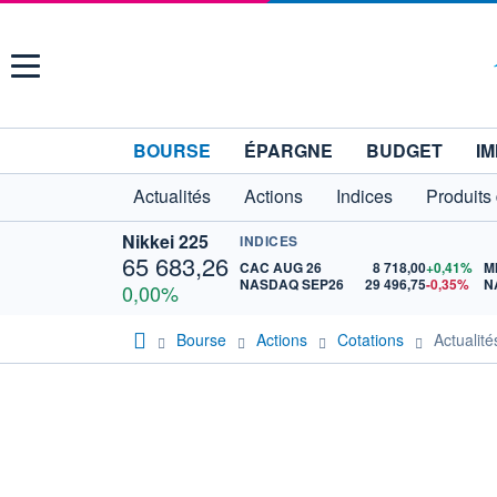
Menu
BOURSE
ÉPARGNE
BUDGET
IM
Actualités
Actions
Indices
Produits
Nikkei 225
INDICES
65 683,26
CAC AUG 26
8 718,00
+0,41%
M
NASDAQ SEP26
29 496,75
-0,35%
N
0,00%
Bourse
Actions
Cotations
Actuali