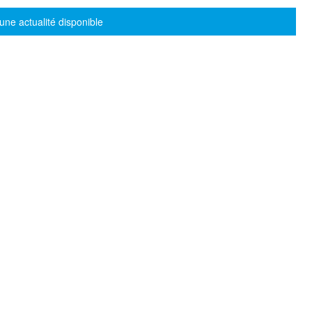
sage d'information
une actualité disponible