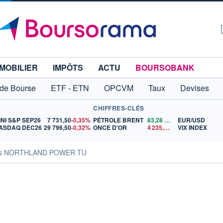
MOBILIER
IMPÔTS
ACTU
BOURSOBANK
 de Bourse
ETF - ETN
OPCVM
Taux
Devises
CHIFFRES-CLÉS
INI S&P SEP26
7 731,50
-0,35%
PÉTROLE BRENT
83,28
$US
EUR/USD
ASDAQ DEC26
29 796,50
-0,32%
ONCE D'OR
4 235,25
$US
VIX INDEX
tés NORTHLAND POWER TU