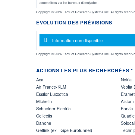
accessibles via les bureaux d'analystes.
Copyright © 2026 FactSet Research Systems Inc. All rights reserve
ÉVOLUTION DES PRÉVISIONS
Message d'information
Information non disponible
Copyright © 2026 FactSet Research Systems Inc. All rights reserve
ACTIONS LES PLUS RECHERCHÉES *
Axa
Nokia
Air France-KLM
Veolia
Essilor Luxxotica
Eramet
Michelin
Alstom
Schneider Electric
Forvia
Cellectis
Quadie
Danone
Solocal
Getlink (ex - Gpe Eurotunnel)
Techn