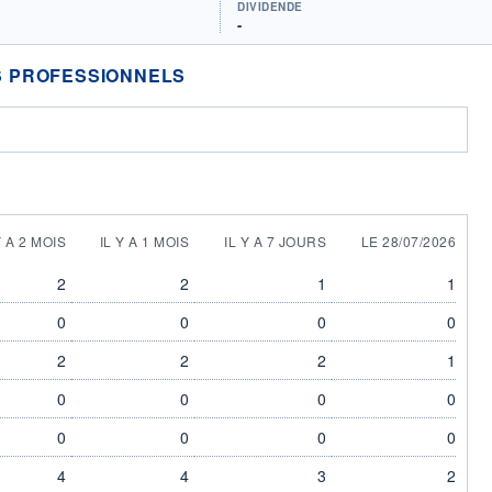
DIVIDENDE
-
 PROFESSIONNELS
Y A 2 MOIS
IL Y A 1 MOIS
IL Y A 7 JOURS
LE 28/07/2026
2
2
1
1
0
0
0
0
2
2
2
1
0
0
0
0
0
0
0
0
4
4
3
2