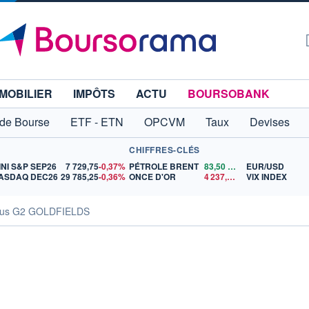
MOBILIER
IMPÔTS
ACTU
BOURSOBANK
 de Bourse
ETF - ETN
OPCVM
Taux
Devises
CHIFFRES-CLÉS
INI S&P SEP26
7 729,75
-0,37%
PÉTROLE BRENT
83,50
$US
EUR/USD
ASDAQ DEC26
29 785,25
-0,36%
ONCE D'OR
4 237,49
$US
VIX INDEX
us G2 GOLDFIELDS