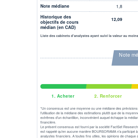
Note médiane
1,8
Historique des
12,09
objectifs de cours
médian (en CAD)
Liste des cabinets d'analystes ayant suivi la valeur au moin
Note mé
1.
Acheter
2.
Renforcer
*Un consensus est une moyenne ou une médiane des prévisions o
l'utilisation de la médiane des estimations plutôt que de la moyen
extrêmes d'un échantillon, inconvénient auquel échappe la médian
financière.
Le présent consensus est fourni par la société FactSet Research S
est rappelé qu'en aucune manière BOURSORAMA n'a participé à son
analystes financiers. A toutes fins utiles, les opinions de chaque