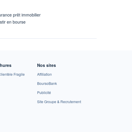
rance prêt immobilier
stir en bourse
A
chures
Nos sites
lientèle Fragile
Affiliation
BoursoBank
Publicité
Site Groupe & Recrutement