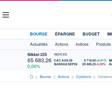
Menu
BOURSE
ÉPARGNE
BUDGET
IM
Actualités
Actions
Indices
Produits
Nikkei 225
INDICES
65 683,26
CAC AUG 26
8 718,00
+0,41%
M
NASDAQ SEP26
29 486,25
-0,39%
N
0,00%
Bourse
Actions
Cotations
Consens