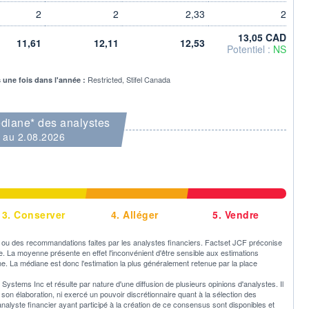
2
2
2,33
2
13,05 CAD
11,61
12,11
12,53
Potentiel :
NS
Restricted, Stifel Canada
s une fois dans l'année :
diane* des analystes
au 2.08.2026
3.
Conserver
4.
Alléger
5.
Vendre
u des recommandations faites par les analystes financiers. Factset JCF préconise
ne. La moyenne présente en effet l'inconvénient d'être sensible aux estimations
e. La médiane est donc l'estimation la plus généralement retenue par la place
ystems Inc et résulte par nature d'une diffusion de plusieurs opinions d'analystes. Il
 élaboration, ni exercé un pouvoir discrétionnaire quant à la sélection des
 analyste financier ayant participé à la création de ce consensus sont disponibles et