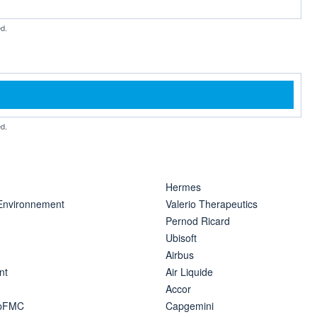
d.
d.
Hermes
 Environnement
Valerio Therapeutics
Pernod Ricard
Ubisoft
Airbus
nt
Air Liquide
Accor
ipFMC
Capgemini