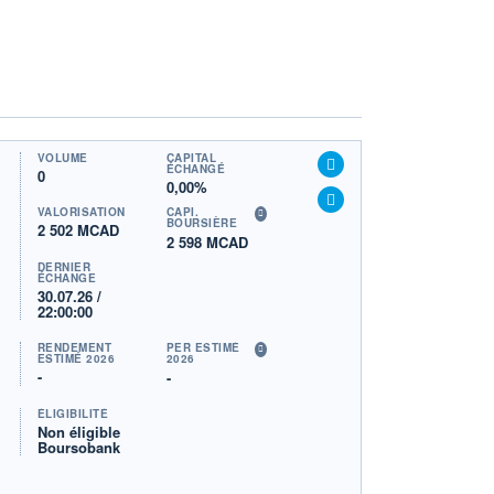
VOLUME
CAPITAL
ÉCHANGÉ
0
0,00%
VALORISATION
CAPI.
BOURSIÈRE
2 502 MCAD
2 598 MCAD
DERNIER
ÉCHANGE
30.07.26 /
22:00:00
RENDEMENT
PER ESTIMÉ
ESTIMÉ 2026
2026
-
-
ÉLIGIBILITÉ
Non éligible
Boursobank