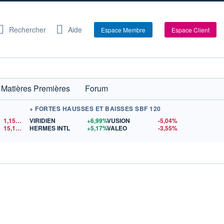
Rechercher
Aide
Espace Membre
Espace Client
Matières Premières
Forum
+ FORTES HAUSSES ET BAISSES SBF 120
1,1523
$US
VIRIDIEN
+6,99%
VUSION
-5,04%
15,15
$US
HERMES INTL
+5,17%
VALEO
-3,55%