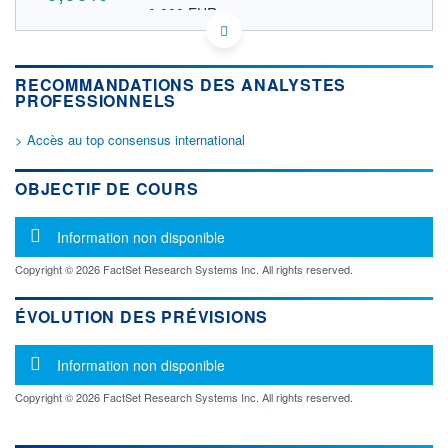
0,000 EUR
VALEUR INDICATIVE
CA2569007057 DFS
DONNÉES TEMPS DIFFÉRÉ
RECOMMANDATIONS DES ANALYSTES
Politique d'exécution
PROFESSIONNELS
Cotation sur les autres places
> Accès au top consensus international
OUVERTURE
CLÔTURE VEILLE
0,000
0,000
+ HAUT
+ BAS
OBJECTIF DE COURS
0,000
0,000
VOLUME
CAPITAL ÉCHANGÉ
Message d'information
Information non disponible
0
0,00%
VALORISATION
DERNIER ÉCHANGE
Copyright © 2026 FactSet Research Systems Inc. All rights reserved.
LIMITE À LA
LIMITE À LA
BAISSE
HAUSSE
ÉVOLUTION DES PRÉVISIONS
0,000
0,000
Message d'information
RENDEMENT
PER ESTIMÉ
Information non disponible
ESTIMÉ 2026
2026
-
-
Copyright © 2026 FactSet Research Systems Inc. All rights reserved.
DERNIER
DATE
DIVIDENDE
DERNIER
DIVIDENDE
0,00 CAD