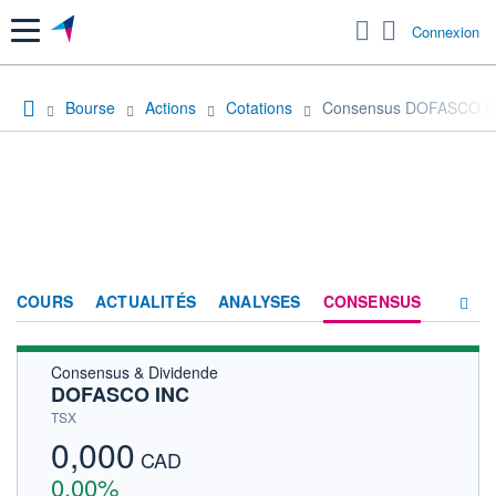
Menu
Connexion
Bourse
Actions
Cotations
Consensus DOFASCO I
COURS
ACTUALITÉS
ANALYSES
CONSENSUS
Consensus & Dividende
SOCIÉTÉ
DOFASCO INC
HISTORIQUE
TSX
0,000
ACTIONNAIRES
CAD
0,00%