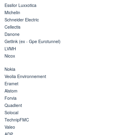
Essilor Luxxotica
Michelin
Schneider Electric
Cellectis
Danone
Getlink (ex - Gpe Eurotunnel)
LVMH
Nicox
Nokia
Veolia Environnement
Eramet
Alstom
Forvia
Quadient
Solocal
TechnipFMC
Valeo
ADP