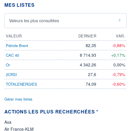
-
MES LISTES
PROCHAIN
DIVIDENDE
-
Valeurs les plus consultées
ÉLIGIBILITÉ
Non éligible
VALEUR
DERNIER
VAR.
Boursobank
82,35
-0,88%
Pétrole Brent
+ PORTEFEUILLE
+ LISTE
8 714,93
+0,17%
CAC 40
4 342,26
0,00%
Or
27,6
-0,79%
2CRSI
74,09
-0,60%
TOTALENERGIES
Gérer mes listes
ACTIONS LES PLUS RECHERCHÉES *
Axa
Air France-KLM