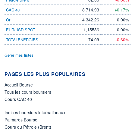
-
8 714,93
+0,17%
CAC 40
PROCHAIN
DIVIDENDE
4 342,26
0,00%
Or
-
1,15586
0,00%
EUR/USD SPOT
ÉLIGIBILITÉ
Non éligible
Boursobank
74,09
-0,60%
TOTALENERGIES
+ PORTEFEUILLE
+ LISTE
Gérer mes listes
PAGES LES PLUS POPULAIRES
Accueil Bourse
Tous les cours boursiers
Cours CAC 40
Indices boursiers internationaux
Palmarès Bourse
Cours du Pétrole (Brent)