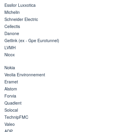
Essilor Luxxotica
Michelin
Schneider Electric
Cellectis
Danone
Getlink (ex - Gpe Eurotunnel)
LVMH
Nicox
Nokia
Veolia Environnement
Eramet
Alstom
Forvia
Quadient
Solocal
TechnipFMC
Valeo
ADP