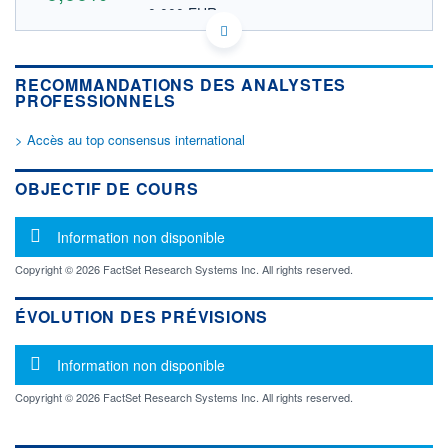
0,000 EUR
VALEUR INDICATIVE
092077106 BHK
DONNÉES TEMPS DIFFÉRÉ
RECOMMANDATIONS DES ANALYSTES
Politique d'exécution
PROFESSIONNELS
Cotation sur les autres places
> Accès au top consensus international
OUVERTURE
CLÔTURE VEILLE
0,000
0,000
+ HAUT
+ BAS
OBJECTIF DE COURS
0,000
0,000
VOLUME
CAPITAL ÉCHANGÉ
Message d'information
Information non disponible
0
0,00%
VALORISATION
DERNIER ÉCHANGE
Copyright © 2026 FactSet Research Systems Inc. All rights reserved.
LIMITE À LA
LIMITE À LA
BAISSE
HAUSSE
ÉVOLUTION DES PRÉVISIONS
0,000
0,000
Message d'information
RENDEMENT
PER ESTIMÉ
Information non disponible
ESTIMÉ 2026
2026
-
-
Copyright © 2026 FactSet Research Systems Inc. All rights reserved.
DERNIER
DATE
DIVIDENDE
DERNIER
DIVIDENDE
0,00 CAD