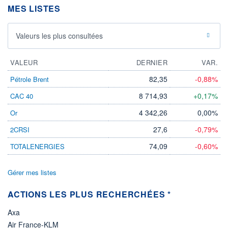
-
MES LISTES
PROCHAIN
DIVIDENDE
-
Valeurs les plus consultées
ÉLIGIBILITÉ
Non éligible
VALEUR
DERNIER
VAR.
Boursobank
82,35
-0,88%
Pétrole Brent
+ PORTEFEUILLE
+ LISTE
8 714,93
+0,17%
CAC 40
4 342,26
0,00%
Or
27,6
-0,79%
2CRSI
74,09
-0,60%
TOTALENERGIES
Gérer mes listes
ACTIONS LES PLUS RECHERCHÉES *
Axa
Air France-KLM