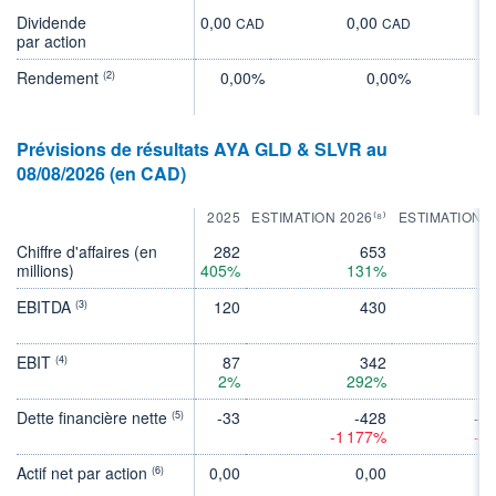
Dividende
0,00
0,00
0
CAD
CAD
par action
Rendement
0,00%
0,00%
(2)
Prévisions de résultats AYA GLD & SLVR au
08/08/2026 (en CAD)
2025
ESTIMATION 2026⁽⁸⁾
ESTIMATION 2
Chiffre d'affaires (en
282
653
millions)
405%
131%
EBITDA
120
430
(3)
EBIT
87
342
(4)
2%
292%
-
Dette financière nette
-33
-428
-1
(5)
-1 177%
-1
Actif net par action
0,00
0,00
0
(6)