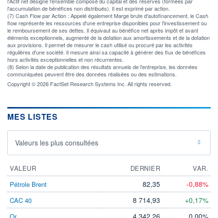
l'Actif net désigne l'ensemble composé du capital et des réserves (formées par
l'accumulation de bénéfices non distribués). Il est exprimé par action.
(7) Cash Flow par Action : Appelé également Marge brute d'autofinancement, le Cash
flow représente les ressources d'une entreprise disponibles pour l'investissement ou
le remboursement de ses dettes. Il équivaut au bénéfice net après impôt et avant
éléments exceptionnels, augmenté de la dotation aux amortissements et de la dotation
aux provisions. Il permet de mesurer le cash utilisé ou procuré par les activités
régulières d'une société. Il mesure ainsi sa capacité à générer des flux de bénéfices
hors activités exceptionnelles et non récurrentes.
(8) Selon la date de publication des résultats annuels de l'entreprise, les données
communiquées peuvent être des données réalisées ou des estimations.
Copyright © 2026 FactSet Research Systems Inc. All rights reserved.
MES LISTES
Valeurs les plus consultées
VALEUR
DERNIER
VAR.
82,35
-0,88%
Pétrole Brent
8 714,93
+0,17%
CAC 40
4 342,26
0,00%
Or