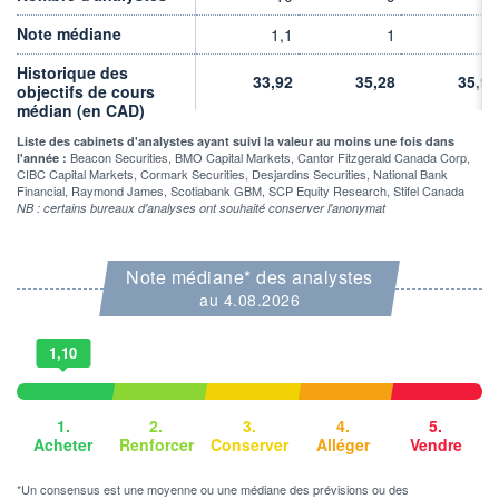
5 430 MCAD
5 352 MCAD
Note médiane
1,1
1
1
DERNIER ÉCHANGE
07.08.26 / 22:00:00
Historique des
33,92
35,28
35,91
objectifs de cours
LIMITE À LA
LIMITE À LA
médian (en CAD)
BAISSE
HAUSSE
1,746
122,220
Liste des cabinets d'analystes ayant suivi la valeur au moins une fois dans
Beacon Securities, BMO Capital Markets, Cantor Fitzgerald Canada Corp,
l'année :
RENDEMENT
PER ESTIMÉ
CIBC Capital Markets, Cormark Securities, Desjardins Securities, National Bank
ESTIMÉ 2026
2026
Financial, Raymond James, Scotiabank GBM, SCP Equity Research, Stifel Canada
-
14,88
NB : certains bureaux d'analyses ont souhaité conserver l'anonymat
DERNIER
DATE
DIVIDENDE
DERNIER
DIVIDENDE
0,00 CAD
Note médiane* des analystes
-
au 4.08.2026
PROCHAIN
DIVIDENDE
-
1,10
ÉLIGIBILITÉ
Non éligible
Boursobank
1.
2.
3.
4.
5.
Acheter
Renforcer
Conserver
Alléger
Vendre
+ PORTEFEUILLE
+ LISTE
*Un consensus est une moyenne ou une médiane des prévisions ou des