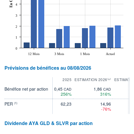
En €
4
3
2
1
0
12 Mois
3 Mois
1 Mois
Actuel
Prévisions de bénéfices au 08/08/2026
2025
ESTIMATION 2026⁽⁸⁾
ESTIMATIO
Bénéfice net par action
0,45
1,86
2
CAD
CAD
256%
316%
PER
62,23
14,96
(1)
-76%
Dividende AYA GLD & SLVR par action