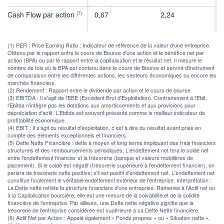
Cash Flow par action
0,67
2,24
2
(7)
(1) PER : Price Earning Ratio : Indicateur de référence de la valeur d'une entreprise.
Obtenu par le rapport entre le cours de Bourse d'une action et le bénéfice net par
action (BPA) ou par le rapport entre la capitalisation et le résultat net. Il mesure le
nombre de fois où le BPA est contenu dans le cours de Bourse et servira d'instrument
de comparaison entre les différentes actions, les secteurs économiques ou encore les
marchés financiers.
(2) Rendement : Rapport entre le dividende par action et le cours de bourse.
(3) EBITDA : Il s'agit de l'EBE (Excédent Brut d'Exploitation). Contrairement à l'Ebit,
l'Ebitda n'intègre pas les dotations aux amortissements et aux provisions pour
dépréciation d'actif. L'Ebitda est souvent présenté comme le meilleur indicateur de
profitabilité économique.
(4) EBIT : Il s'agit du résultat d'exploitation, c'est à dire du résultat avant prise en
compte des éléments exceptionnels et financiers.
(5) Dette Nette Financière : dette à moyen et long terme impliquant des frais financiers
structurels et des remboursements périodiques. L'endettement net fera le solde net
entre l'endettement financier et la trésorerie (banque et valeurs mobilières de
placement). Si le solde est négatif (trésorerie supérieure à l'endettement financier), on
parlera de trésorerie nette positive; s'il est positif d'endettement net. L'endettement net
constitue finalement le véritable endettement extérieur de l'entreprise. Interprétation :
La Dette nette reflète la structure financière d'une entreprise. Ramenée à l'Actif net ou
à la Capitalisation boursière, elle est une mesure de la solvabilité et de la solidité
financière de l'entreprise. Par ailleurs, une Dette nette négative signifie que la
trésorerie de l'entreprise considérée est supérieure à sa Dette Nette financière.
(6) Actif Net par Action : Appelé également « Fonds propres » ou « Situation nette »,