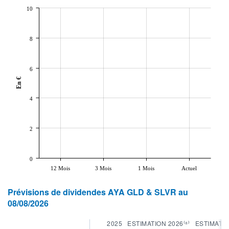
10
8
6
En €
4
2
0
12 Mois
3 Mois
1 Mois
Actuel
Prévisions de dividendes AYA GLD & SLVR au
08/08/2026
2025
ESTIMATION 2026⁽⁸⁾
ESTIMATIO