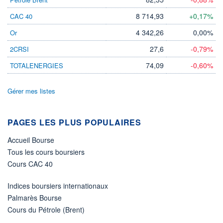
5 430 MCAD
5 352 MCAD
8 714,93
+0,17%
CAC 40
DERNIER ÉCHANGE
07.08.26 / 22:00:00
4 342,26
0,00%
Or
LIMITE À LA
LIMITE À LA
27,6
-0,79%
2CRSI
BAISSE
HAUSSE
1,746
122,220
74,09
-0,60%
TOTALENERGIES
RENDEMENT
PER ESTIMÉ
ESTIMÉ 2026
2026
-
14,88
Gérer mes listes
DERNIER
DATE
DIVIDENDE
DERNIER
DIVIDENDE
0,00 CAD
PAGES LES PLUS POPULAIRES
-
Accueil Bourse
PROCHAIN
DIVIDENDE
Tous les cours boursiers
-
Cours CAC 40
ÉLIGIBILITÉ
Non éligible
Boursobank
Indices boursiers internationaux
Palmarès Bourse
+ PORTEFEUILLE
+ LISTE
Cours du Pétrole (Brent)