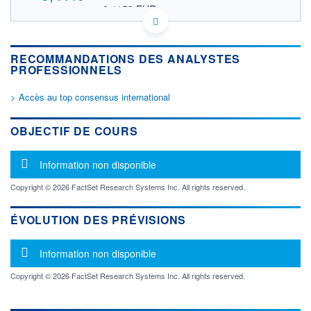
0,1153 EUR
VALEUR INDICATIVE
CA9616821018 WGLIF
DONNÉES TEMPS DIFFÉRÉ
RECOMMANDATIONS DES ANALYSTES
Politique d'exécution
PROFESSIONNELS
Cotation sur les autres places
> Accès au top consensus international
0,140
0,135
OBJECTIF DE COURS
0,130
Message d'information
Information non disponible
0,125
16h44
17h56
Copyright © 2026 FactSet Research Systems Inc. All rights reserved.
OUVERTURE
CLÔTURE VEILLE
0,1303
0,1289
ÉVOLUTION DES PRÉVISIONS
+ HAUT
+ BAS
0,1360
0,1303
Message d'information
Information non disponible
VOLUME
CAPITAL ÉCHANGÉ
Copyright © 2026 FactSet Research Systems Inc. All rights reserved.
194 393
0,00%
VALORISATION