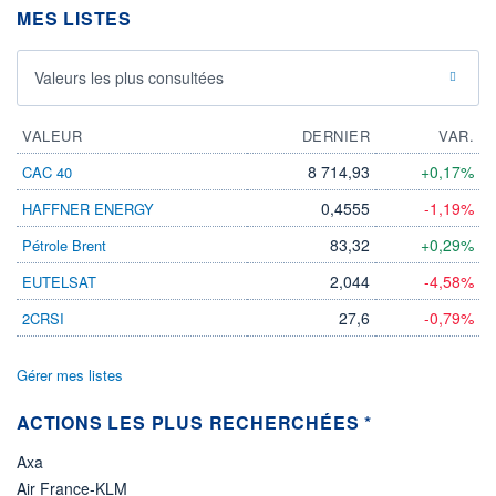
LIMITE À LA
LIMITE À LA
MES LISTES
BAISSE
HAUSSE
0,0000
0,0000
RENDEMENT
PER ESTIMÉ
Valeurs les plus consultées
ESTIMÉ 2026
2026
-
-
VALEUR
DERNIER
VAR.
DERNIER
ÉCHANGE
07.08.26 / 19:08:34
8 714,93
+0,17%
CAC 40
ÉLIGIBILITÉ
0,4555
-1,19%
HAFFNER ENERGY
Non éligible
Boursobank
83,32
+0,29%
Pétrole Brent
2,044
-4,58%
EUTELSAT
+ PORTEFEUILLE
+ LISTE
27,6
-0,79%
2CRSI
Gérer mes listes
ACTIONS LES PLUS RECHERCHÉES *
Axa
Air France-KLM