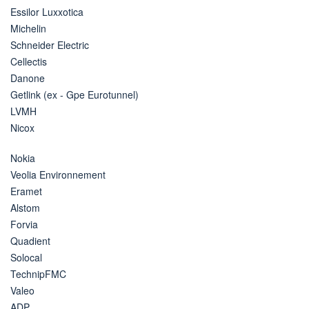
Essilor Luxxotica
Michelin
Schneider Electric
Cellectis
Danone
Getlink (ex - Gpe Eurotunnel)
LVMH
Nicox
Nokia
Veolia Environnement
Eramet
Alstom
Forvia
Quadient
Solocal
TechnipFMC
Valeo
ADP