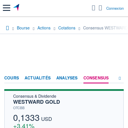
Menu
Connexion
Bourse
Actions
Cotations
Consensus WESTWARD
COURS
ACTUALITÉS
ANALYSES
CONSENSUS
Consensus & Dividende
SOCIÉTÉ
WESTWARD GOLD
HISTORIQUE
OTCBB
0,1333
ACTIONNAIRES
USD
+3,41%