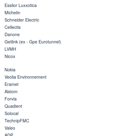
Essilor Luxxotica
Michelin
Schneider Electric
Cellectis
Danone
Getlink (ex - Gpe Eurotunnel)
LVMH
Nicox
Nokia
Veolia Environnement
Eramet
Alstom
Forvia
Quadient
Solocal
TechnipFMC
Valeo
ADP