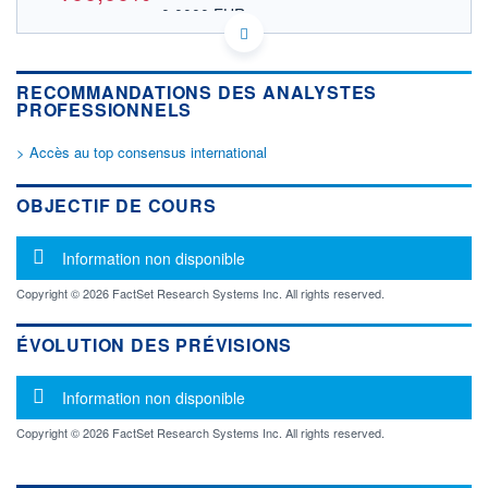
0,0000 EUR
VALEUR INDICATIVE
US8740751040 TALC
DONNÉES TEMPS DIFFÉRÉ
RECOMMANDATIONS DES ANALYSTES
Politique d'exécution
PROFESSIONNELS
Cotation sur les autres places
> Accès au top consensus international
OUVERTURE
CLÔTURE VEILLE
0,0000
0,0001
+ HAUT
+ BAS
OBJECTIF DE COURS
0,0000
0,0000
VOLUME
CAPITAL ÉCHANGÉ
Message d'information
Information non disponible
0
0,00%
VALORISATION
Copyright © 2026 FactSet Research Systems Inc. All rights reserved.
LIMITE À LA
LIMITE À LA
BAISSE
HAUSSE
ÉVOLUTION DES PRÉVISIONS
0,0000
0,0000
Message d'information
RENDEMENT
PER ESTIMÉ
Information non disponible
ESTIMÉ 2026
2026
-
-
Copyright © 2026 FactSet Research Systems Inc. All rights reserved.
DERNIER
ÉCHANGE
-