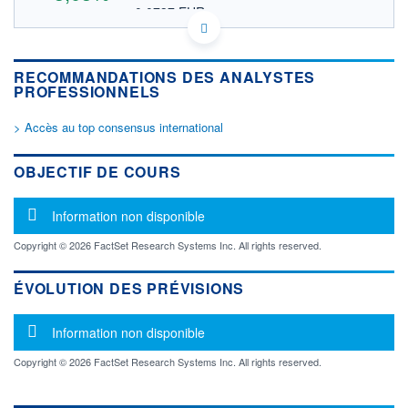
0,0737 EUR
VALEUR INDICATIVE
ES0105650008 SUIAF
DONNÉES TEMPS DIFFÉRÉ
RECOMMANDATIONS DES ANALYSTES
Politique d'exécution
PROFESSIONNELS
Cotation sur les autres places
> Accès au top consensus international
OUVERTURE
CLÔTURE VEILLE
0,0849
0,0824
+ HAUT
+ BAS
OBJECTIF DE COURS
0,0849
0,0849
VOLUME
CAPITAL ÉCHANGÉ
Message d'information
Information non disponible
350
0,00%
VALORISATION
Copyright © 2026 FactSet Research Systems Inc. All rights reserved.
28 MUSD
ÉVOLUTION DES PRÉVISIONS
LIMITE À LA
LIMITE À LA
BAISSE
HAUSSE
0,0000
0,0000
Message d'information
Information non disponible
RENDEMENT
PER ESTIMÉ
ESTIMÉ 2026
2026
Copyright © 2026 FactSet Research Systems Inc. All rights reserved.
-
-
DERNIER
ÉCHANGE