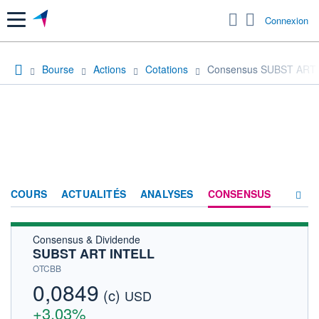
Menu
Connexion
Bourse
Actions
Cotations
Consensus SUBST ART
COURS
ACTUALITÉS
ANALYSES
CONSENSUS
Consensus & Dividende
SOCIÉTÉ
SUBST ART INTELL
HISTORIQUE
OTCBB
0,0849
(c)
ACTIONNAIRES
USD
+3,03%