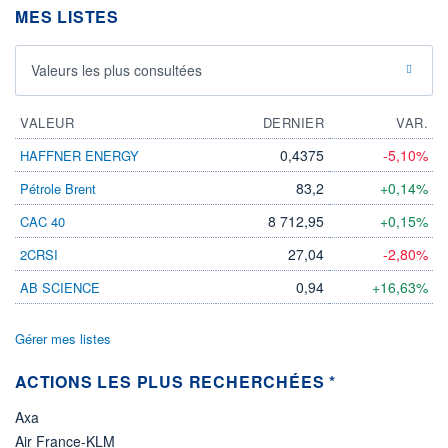
MES LISTES
06.08.26 / 21:19:29
ÉLIGIBILITÉ
Non éligible
Valeurs les plus consultées
Boursobank
VALEUR
DERNIER
VAR.
+ PORTEFEUILLE
+ LISTE
0,4375
-5,10%
HAFFNER ENERGY
83,2
+0,14%
Pétrole Brent
8 712,95
+0,15%
CAC 40
27,04
-2,80%
2CRSI
0,94
+16,63%
AB SCIENCE
Gérer mes listes
ACTIONS LES PLUS RECHERCHÉES *
Axa
Air France-KLM