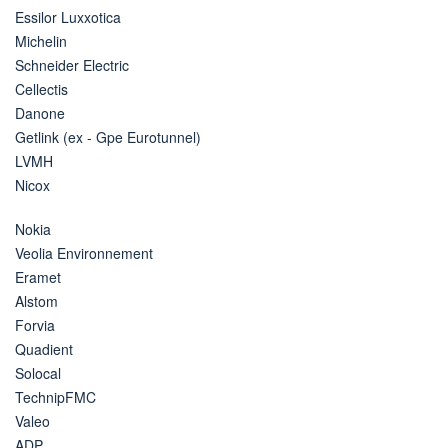
Essilor Luxxotica
Michelin
Schneider Electric
Cellectis
Danone
Getlink (ex - Gpe Eurotunnel)
LVMH
Nicox
Nokia
Veolia Environnement
Eramet
Alstom
Forvia
Quadient
Solocal
TechnipFMC
Valeo
ADP