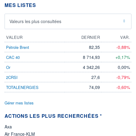
MES LISTES
ÉLIGIBILITÉ
Non éligible
Boursobank
Valeurs les plus consultées
+ PORTEFEUILLE
+ LISTE
VALEUR
DERNIER
VAR.
82,35
-0,88%
Pétrole Brent
8 714,93
+0,17%
CAC 40
4 342,26
0,00%
Or
27,6
-0,79%
2CRSI
74,09
-0,60%
TOTALENERGIES
Gérer mes listes
ACTIONS LES PLUS RECHERCHÉES *
Axa
Air France-KLM