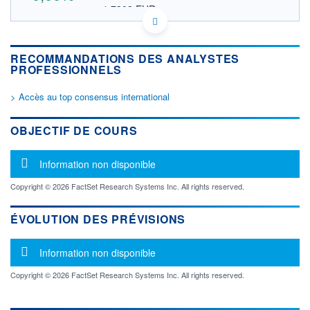
1,7303 EUR
VALEUR INDICATIVE
US78108H3802 ROSWS
DONNÉES TEMPS DIFFÉRÉ
RECOMMANDATIONS DES ANALYSTES
Politique d'exécution
PROFESSIONNELS
Cotation sur les autres places
> Accès au top consensus international
OUVERTURE
CLÔTURE VEILLE
0,0000
2,0000
+ HAUT
+ BAS
OBJECTIF DE COURS
0,0000
0,0000
VOLUME
CAPITAL ÉCHANGÉ
Message d'information
Information non disponible
0
0,00%
VALORISATION
Copyright © 2026 FactSet Research Systems Inc. All rights reserved.
LIMITE À LA
LIMITE À LA
BAISSE
HAUSSE
ÉVOLUTION DES PRÉVISIONS
0,0000
0,0000
Message d'information
RENDEMENT
PER ESTIMÉ
Information non disponible
ESTIMÉ 2026
2026
-
-
Copyright © 2026 FactSet Research Systems Inc. All rights reserved.
DERNIER
ÉCHANGE
01.12.25 / 17:29:21