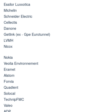
Essilor Luxxotica
Michelin
Schneider Electric
Cellectis
Danone
Getlink (ex - Gpe Eurotunnel)
LVMH
Nicox
Nokia
Veolia Environnement
Eramet
Alstom
Forvia
Quadient
Solocal
TechnipFMC
Valeo
ADP