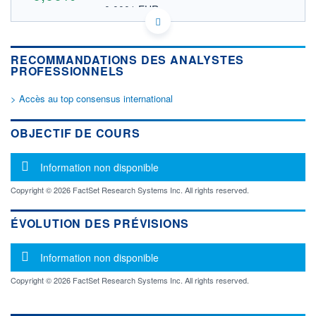
0,0001 EUR
VALEUR INDICATIVE
CY0109561015 PXVMF
DONNÉES TEMPS DIFFÉRÉ
RECOMMANDATIONS DES ANALYSTES
Politique d'exécution
PROFESSIONNELS
Cotation sur les autres places
> Accès au top consensus international
OUVERTURE
CLÔTURE VEILLE
0,0000
0,0001
+ HAUT
+ BAS
OBJECTIF DE COURS
0,0000
0,0000
VOLUME
CAPITAL ÉCHANGÉ
Message d'information
Information non disponible
0
0,00%
VALORISATION
Copyright © 2026 FactSet Research Systems Inc. All rights reserved.
LIMITE À LA
LIMITE À LA
BAISSE
HAUSSE
ÉVOLUTION DES PRÉVISIONS
0,0000
0,0000
Message d'information
RENDEMENT
PER ESTIMÉ
Information non disponible
ESTIMÉ 2026
2026
-
-
Copyright © 2026 FactSet Research Systems Inc. All rights reserved.
DERNIER
ÉCHANGE
30.12.25 / 21:22:31