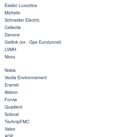
Essilor Luxxotica
Michelin
Schneider Electric
Cellectis
Danone
Getlink (ex - Gpe Eurotunnel)
LVMH
Nicox
Nokia
Veolia Environnement
Eramet
Alstom
Forvia
Quadient
Solocal
TechnipFMC
Valeo
ADP