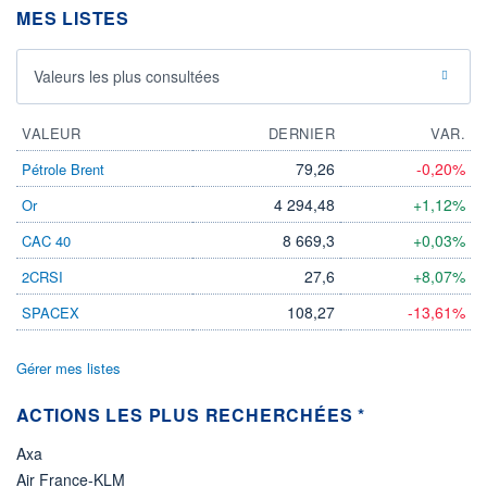
MES LISTES
ÉLIGIBILITÉ
Non éligible
Boursobank
Valeurs les plus consultées
+ PORTEFEUILLE
+ LISTE
VALEUR
DERNIER
VAR.
79,26
-0,20%
Pétrole Brent
4 294,48
+1,12%
Or
8 669,3
+0,03%
CAC 40
27,6
+8,07%
2CRSI
108,27
-13,61%
SPACEX
Gérer mes listes
ACTIONS LES PLUS RECHERCHÉES *
Axa
Air France-KLM