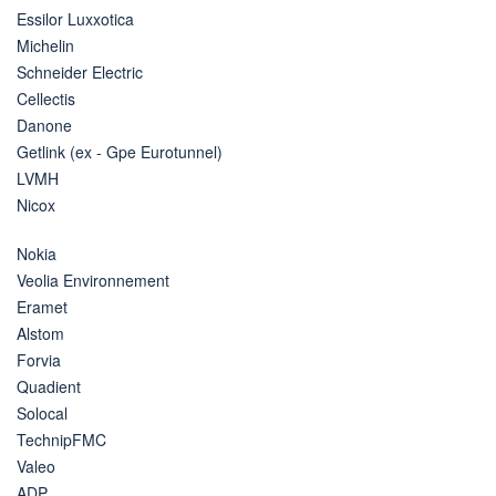
Essilor Luxxotica
Michelin
Schneider Electric
Cellectis
Danone
Getlink (ex - Gpe Eurotunnel)
LVMH
Nicox
Nokia
Veolia Environnement
Eramet
Alstom
Forvia
Quadient
Solocal
TechnipFMC
Valeo
ADP