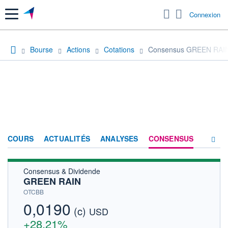
Menu
Connexion
Bourse
Actions
Cotations
Consensus GREEN RAI
COURS
ACTUALITÉS
ANALYSES
CONSENSUS
Consensus & Dividende
SOCIÉTÉ
GREEN RAIN
HISTORIQUE
OTCBB
0,0190
(c)
ACTIONNAIRES
USD
+28,21%