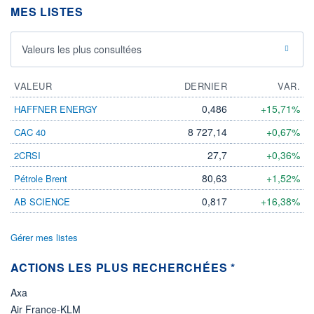
MES LISTES
ÉLIGIBILITÉ
Non éligible
Boursobank
Valeurs les plus consultées
+ PORTEFEUILLE
+ LISTE
VALEUR
DERNIER
VAR.
0,486
+15,71%
HAFFNER ENERGY
8 727,14
+0,67%
CAC 40
27,7
+0,36%
2CRSI
80,63
+1,52%
Pétrole Brent
0,817
+16,38%
AB SCIENCE
Gérer mes listes
ACTIONS LES PLUS RECHERCHÉES *
Axa
Air France-KLM