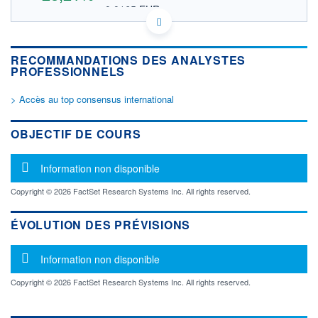
0,0165 EUR
VALEUR INDICATIVE
US67010T2024 NWPND
DONNÉES TEMPS DIFFÉRÉ
RECOMMANDATIONS DES ANALYSTES
Politique d'exécution
PROFESSIONNELS
Cotation sur les autres places
> Accès au top consensus international
OUVERTURE
CLÔTURE VEILLE
0,0190
0,0148
+ HAUT
+ BAS
OBJECTIF DE COURS
0,0190
0,0190
VOLUME
CAPITAL ÉCHANGÉ
Message d'information
Information non disponible
10 568
0,00%
VALORISATION
Copyright © 2026 FactSet Research Systems Inc. All rights reserved.
LIMITE À LA
LIMITE À LA
BAISSE
HAUSSE
ÉVOLUTION DES PRÉVISIONS
0,0000
0,0000
Message d'information
RENDEMENT
PER ESTIMÉ
Information non disponible
ESTIMÉ 2026
2026
-
-
Copyright © 2026 FactSet Research Systems Inc. All rights reserved.
DERNIER
ÉCHANGE
10.07.25 / 17:31:16