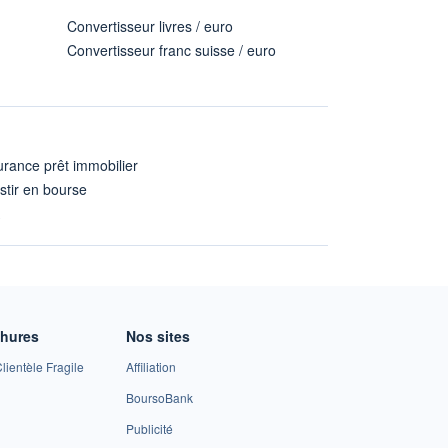
Convertisseur livres / euro
Convertisseur franc suisse / euro
rance prêt immobilier
stir en bourse
A
chures
Nos sites
lientèle Fragile
Affiliation
BoursoBank
Publicité