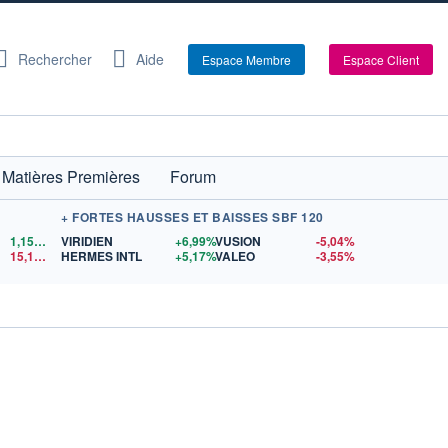
Rechercher
Aide
Espace Membre
Espace Client
Matières Premières
Forum
+ FORTES HAUSSES ET BAISSES SBF 120
1,1524
$US
VIRIDIEN
+6,99%
VUSION
-5,04%
15,15
$US
HERMES INTL
+5,17%
VALEO
-3,55%