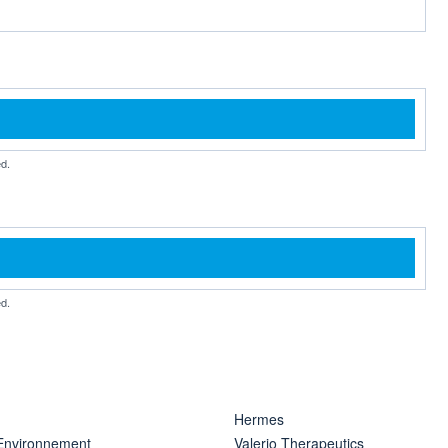
d.
d.
Hermes
 Environnement
Valerio Therapeutics