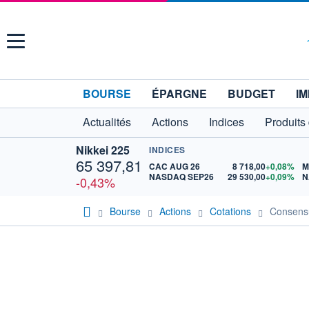
Menu
BOURSE
ÉPARGNE
BUDGET
IM
Actualités
Actions
Indices
Produits
Nikkei 225
INDICES
65 397,81
CAC AUG 26
8 718,00
+0,08%
M
NASDAQ SEP26
29 530,00
+0,09%
N
-0,43%
Bourse
Actions
Cotations
Consen