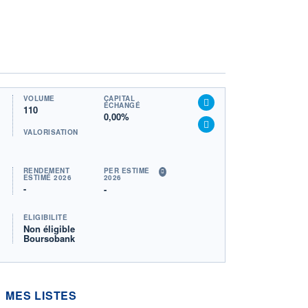
VOLUME
CAPITAL
ÉCHANGÉ
110
0,00%
VALORISATION
RENDEMENT
PER ESTIMÉ
ESTIMÉ 2026
2026
-
-
ÉLIGIBILITÉ
Non éligible
Boursobank
MES LISTES