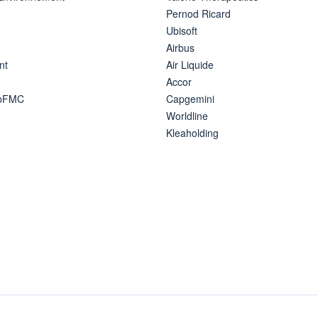
Pernod Ricard
Ubisoft
Airbus
nt
Air Liquide
Accor
ipFMC
Capgemini
Worldline
Kleaholding