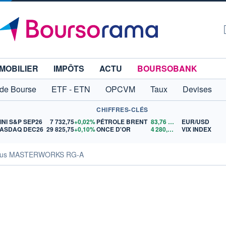
MOBILIER
IMPÔTS
ACTU
BOURSOBANK
 de Bourse
ETF - ETN
OPCVM
Taux
Devises
CHIFFRES-CLÉS
INI S&P SEP26
7 732,75
+0,02%
PÉTROLE BRENT
83,76
$US
EUR/USD
ASDAQ DEC26
29 825,75
+0,10%
ONCE D'OR
4 280,01
$US
VIX INDEX
sus MASTERWORKS RG-A