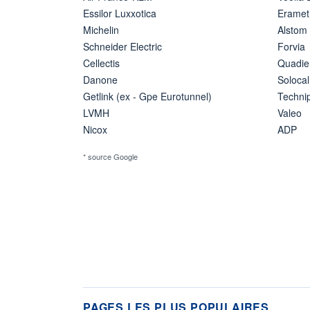
Essilor Luxxotica
Eramet
Michelin
Alstom
Schneider Electric
Forvia
Cellectis
Quadie
Danone
Solocal
Getlink (ex - Gpe Eurotunnel)
Techn
LVMH
Valeo
Nicox
ADP
* source Google
PAGES LES PLUS POPULAIRES