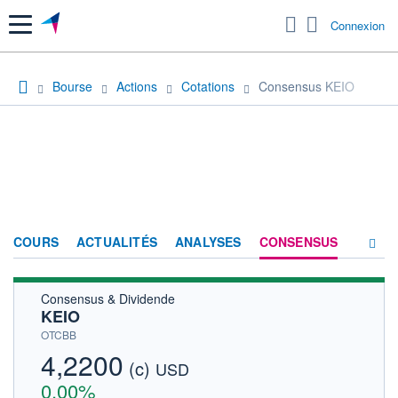
Menu
Connexion
Bourse
Actions
Cotations
Consensus KEIO
COURS
ACTUALITÉS
ANALYSES
CONSENSUS
Consensus & Dividende
SOCIÉTÉ
KEIO
HISTORIQUE
OTCBB
4,2200
(c)
ACTIONNAIRES
USD
0,00%