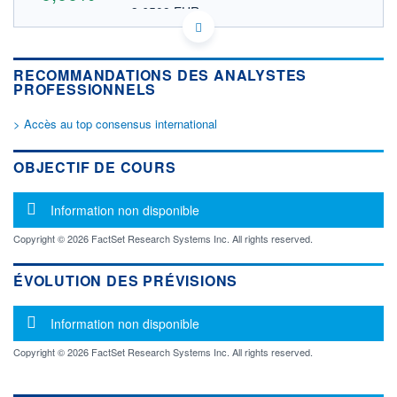
3,6509 EUR
VALEUR INDICATIVE
JP3277800003 KTERF
DONNÉES TEMPS DIFFÉRÉ
RECOMMANDATIONS DES ANALYSTES
Politique d'exécution
PROFESSIONNELS
Cotation sur les autres places
> Accès au top consensus international
OUVERTURE
CLÔTURE VEILLE
0,0000
4,2200
+ HAUT
+ BAS
OBJECTIF DE COURS
0,0000
0,0000
VOLUME
CAPITAL ÉCHANGÉ
Message d'information
Information non disponible
0
0,00%
VALORISATION
Copyright © 2026 FactSet Research Systems Inc. All rights reserved.
2 473 MUSD
ÉVOLUTION DES PRÉVISIONS
LIMITE À LA
LIMITE À LA
BAISSE
HAUSSE
0,0000
0,0000
Message d'information
Information non disponible
RENDEMENT
PER ESTIMÉ
ESTIMÉ 2026
2026
Copyright © 2026 FactSet Research Systems Inc. All rights reserved.
-
-
DERNIER
ÉCHANGE