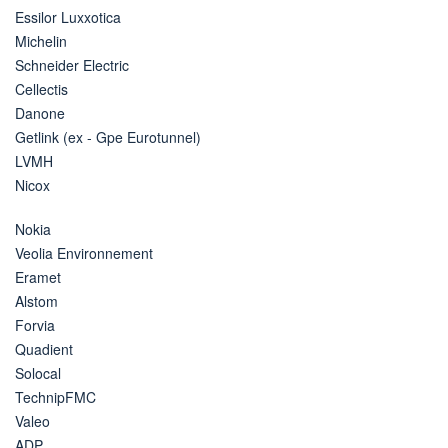
Essilor Luxxotica
Michelin
Schneider Electric
Cellectis
Danone
Getlink (ex - Gpe Eurotunnel)
LVMH
Nicox
Nokia
Veolia Environnement
Eramet
Alstom
Forvia
Quadient
Solocal
TechnipFMC
Valeo
ADP