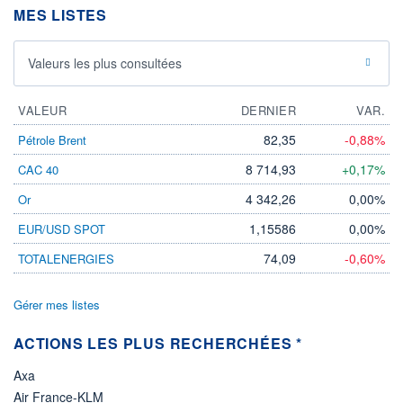
MES LISTES
13.07.26 / 15:30:02
ÉLIGIBILITÉ
Non éligible
Valeurs les plus consultées
Boursobank
VALEUR
DERNIER
VAR.
+ PORTEFEUILLE
+ LISTE
82,35
-0,88%
Pétrole Brent
8 714,93
+0,17%
CAC 40
4 342,26
0,00%
Or
1,15586
0,00%
EUR/USD SPOT
74,09
-0,60%
TOTALENERGIES
Gérer mes listes
ACTIONS LES PLUS RECHERCHÉES *
Axa
Air France-KLM