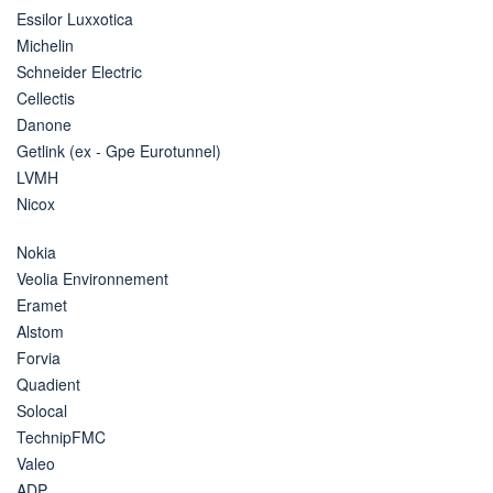
Essilor Luxxotica
Michelin
Schneider Electric
Cellectis
Danone
Getlink (ex - Gpe Eurotunnel)
LVMH
Nicox
Nokia
Veolia Environnement
Eramet
Alstom
Forvia
Quadient
Solocal
TechnipFMC
Valeo
ADP