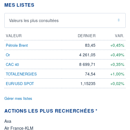
MES LISTES
04.08.26 / 15:39:45
ÉLIGIBILITÉ
Non éligible
Valeurs les plus consultées
Boursobank
VALEUR
DERNIER
VAR.
+ PORTEFEUILLE
+ LISTE
83,45
+0,45%
Pétrole Brent
4 261,05
+0,49%
Or
8 699,71
+0,35%
CAC 40
74,54
+1,00%
TOTALENERGIES
1,15235
+0,02%
EUR/USD SPOT
Gérer mes listes
ACTIONS LES PLUS RECHERCHÉES *
Axa
Air France-KLM