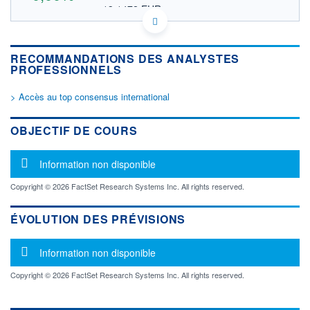
13,1472 EUR
VALEUR INDICATIVE
JP3228600007 KAEPF
DONNÉES TEMPS DIFFÉRÉ
RECOMMANDATIONS DES ANALYSTES
Politique d'exécution
PROFESSIONNELS
Cotation sur les autres places
> Accès au top consensus international
OUVERTURE
CLÔTURE VEILLE
0,0000
15,1500
+ HAUT
+ BAS
OBJECTIF DE COURS
0,0000
0,0000
VOLUME
CAPITAL ÉCHANGÉ
Message d'information
Information non disponible
14
0,00%
VALORISATION
Copyright © 2026 FactSet Research Systems Inc. All rights reserved.
16 891 MUSD
ÉVOLUTION DES PRÉVISIONS
LIMITE À LA
LIMITE À LA
BAISSE
HAUSSE
0,0000
0,0000
Message d'information
Information non disponible
RENDEMENT
PER ESTIMÉ
ESTIMÉ 2026
2026
Copyright © 2026 FactSet Research Systems Inc. All rights reserved.
-
-
DERNIER
ÉCHANGE