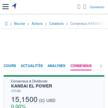
Menu
Connexion
Bourse
Actions
Cotations
Consensus KANSAI EL
COURS
ACTUALITÉS
ANALYSES
CONSENSUS
Consensus & Dividende
SOCIÉTÉ
KANSAI EL POWER
HISTORIQUE
OTCBB
15,1500
(c)
ACTIONNAIRES
USD
0,00%