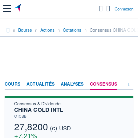
Menu
Connexion
Bourse
Actions
Cotations
Consensus CHINA GOL
COURS
ACTUALITÉS
ANALYSES
CONSENSUS
Consensus & Dividende
SOCIÉTÉ
CHINA GOLD INTL
HISTORIQUE
OTCBB
27,8200
(c)
ACTIONNAIRES
USD
+7,21%