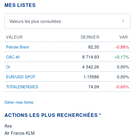
DERNIER
ÉCHANGE
MES LISTES
07.08.26 / 15:55:02
ÉLIGIBILITÉ
Valeurs les plus consultées
Non éligible
Boursobank
VALEUR
DERNIER
VAR.
+ PORTEFEUILLE
+ LISTE
82,35
-0,88%
Pétrole Brent
8 714,93
+0,17%
CAC 40
4 342,26
0,00%
Or
1,15586
0,00%
EUR/USD SPOT
74,09
-0,60%
TOTALENERGIES
Gérer mes listes
ACTIONS LES PLUS RECHERCHÉES *
Axa
Air France-KLM