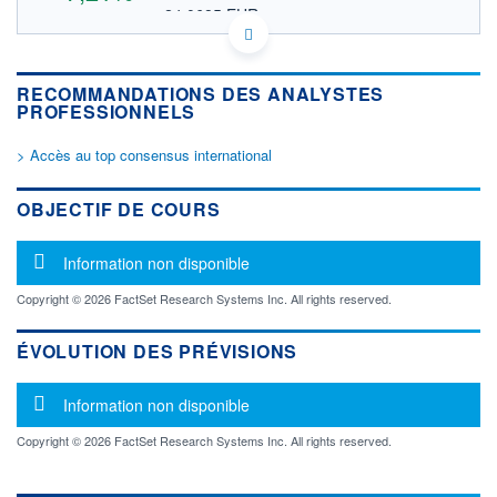
24,0685 EUR
VALEUR INDICATIVE
CA16890P1036 JINFF
DONNÉES TEMPS DIFFÉRÉ
RECOMMANDATIONS DES ANALYSTES
Politique d'exécution
PROFESSIONNELS
Cotation sur les autres places
> Accès au top consensus international
OUVERTURE
CLÔTURE VEILLE
27,8200
25,9500
+ HAUT
+ BAS
OBJECTIF DE COURS
27,8200
27,8200
VOLUME
CAPITAL ÉCHANGÉ
Message d'information
Information non disponible
27 776
0,01%
VALORISATION
CAPI.
Copyright © 2026 FactSet Research Systems Inc. All rights reserved.
BOURSIÈRE
11 028 MUSD
81 423 MCAD
ÉVOLUTION DES PRÉVISIONS
LIMITE À LA
LIMITE À LA
BAISSE
HAUSSE
0,0000
0,0000
Message d'information
Information non disponible
RENDEMENT
PER ESTIMÉ
Copyright © 2026 FactSet Research Systems Inc. All rights reserved.
ESTIMÉ 2026
2026
-
-