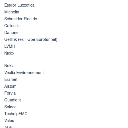
Essilor Luxxotica
Michelin
Schneider Electric
Cellectis
Danone
Getlink (ex - Gpe Eurotunnel)
LVMH
Nicox
Nokia
Veolia Environnement
Eramet
Alstom
Forvia
Quadient
Solocal
TechnipFMC
Valeo
ADP