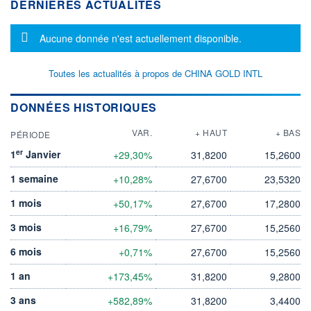
DERNIÈRES ACTUALITÉS
Message d'information
Aucune donnée n'est actuellement disponible.
Toutes les actualités à propos de CHINA GOLD INTL
DONNÉES HISTORIQUES
VAR.
+ HAUT
+ BAS
PÉRIODE
er
1
Janvier
+29,30%
31,8200
15,2600
1 semaine
+10,28%
27,6700
23,5320
1 mois
+50,17%
27,6700
17,2800
3 mois
+16,79%
27,6700
15,2560
6 mois
+0,71%
27,6700
15,2560
1 an
+173,45%
31,8200
9,2800
3 ans
+582,89%
31,8200
3,4400