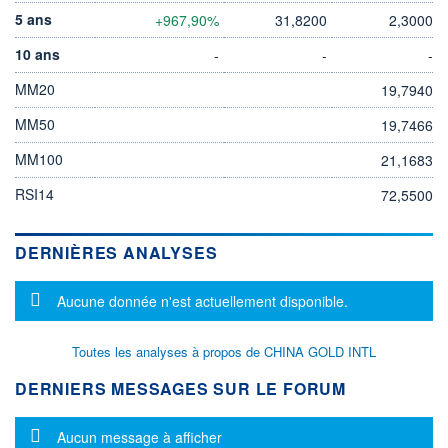
5 ans
+967,90%
31,8200
2,3000
10 ans
-
-
-
MM20
19,7940
MM50
19,7466
MM100
21,1683
RSI14
72,5500
DERNIÈRES ANALYSES
Message d'information
Aucune donnée n'est actuellement disponible.
Toutes les analyses à propos de CHINA GOLD INTL
DERNIERS MESSAGES SUR LE FORUM
Message d'information
Aucun message à afficher