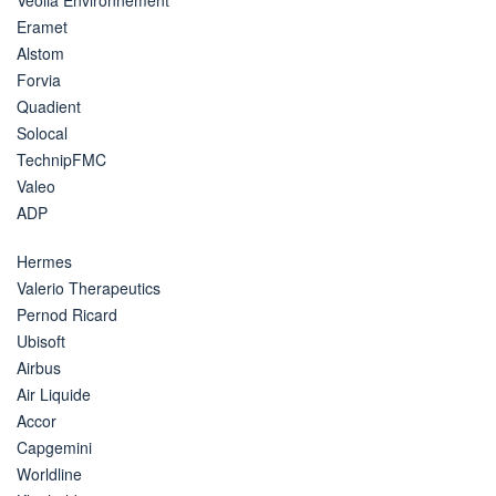
Eramet
Alstom
Forvia
Quadient
Solocal
TechnipFMC
Valeo
ADP
Hermes
Valerio Therapeutics
Pernod Ricard
Ubisoft
Airbus
Air Liquide
Accor
Capgemini
Worldline