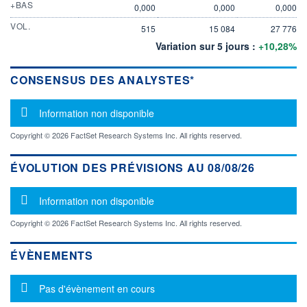
+BAS
0,000
0,000
0,000
VOL.
515
15 084
27 776
Variation sur 5 jours :
+10,28%
CONSENSUS DES ANALYSTES*
Message d'information
Information non disponible
Copyright © 2026 FactSet Research Systems Inc. All rights reserved.
ÉVOLUTION DES PRÉVISIONS AU 08/08/26
Message d'information
Information non disponible
Copyright © 2026 FactSet Research Systems Inc. All rights reserved.
ÉVÈNEMENTS
Message d'information
Pas d'évènement en cours