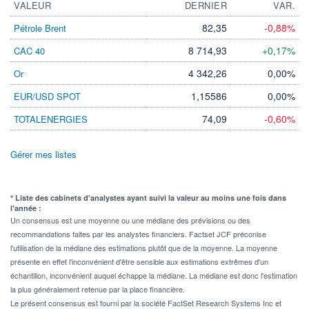
VALEUR
DERNIER
VAR.
82,35
-0,88%
Pétrole Brent
8 714,93
+0,17%
CAC 40
4 342,26
0,00%
Or
1,15586
0,00%
EUR/USD SPOT
74,09
-0,60%
TOTALENERGIES
Gérer mes listes
* Liste des cabinets d'analystes ayant suivi la valeur au moins une fois dans
l'année :
Un consensus est une moyenne ou une médiane des prévisions ou des
recommandations faites par les analystes financiers. Factset JCF préconise
l'utilisation de la médiane des estimations plutôt que de la moyenne. La moyenne
présente en effet l'inconvénient d'être sensible aux estimations extrêmes d'un
échantillon, inconvénient auquel échappe la médiane. La médiane est donc l'estimation
la plus généralement retenue par la place financière.
Le présent consensus est fourni par la société FactSet Research Systems Inc et