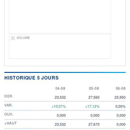
DERNIER
ÉCHANGE
06.08.26 / 21:56:58
ÉLIGIBILITÉ
Non éligible
Boursobank
VOLUME
+ PORTEFEUILLE
+ LISTE
HISTORIQUE 5 JOURS
4 AUGUST
5 AUGUST
6 AUGU
04-08
05-08
06-08
DER.
23,532
27,560
25,950
VAR.
+10,07%
+17,12%
0,00%
OUV.
0,000
0,000
0,000
+HAUT
23,532
27,670
0,000