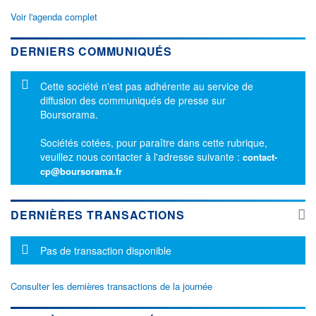
Voir l'agenda complet
DERNIERS COMMUNIQUÉS
Message d'information
Cette société n'est pas adhérente au service de
diffusion des communiqués de presse sur
Boursorama.
Sociétés cotées, pour paraître dans cette rubrique,
veuillez nous contacter à l'adresse suivante :
contact-
cp@boursorama.fr
DERNIÈRES TRANSACTIONS
Message d'information
Pas de transaction disponible
Consulter les dernières transactions de la journée