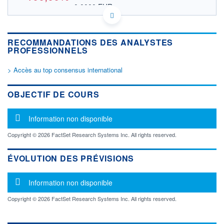
0,0000 EUR
VALEUR INDICATIVE
US3648251094 GARB
DONNÉES TEMPS DIFFÉRÉ
RECOMMANDATIONS DES ANALYSTES
Politique d'exécution
PROFESSIONNELS
Cotation sur les autres places
> Accès au top consensus international
OUVERTURE
CLÔTURE VEILLE
0,0000
0,0001
+ HAUT
+ BAS
OBJECTIF DE COURS
0,0000
0,0000
VOLUME
CAPITAL ÉCHANGÉ
Message d'information
Information non disponible
16 000 000
0,00%
VALORISATION
Copyright © 2026 FactSet Research Systems Inc. All rights reserved.
LIMITE À LA
LIMITE À LA
BAISSE
HAUSSE
ÉVOLUTION DES PRÉVISIONS
0,0000
0,0000
Message d'information
RENDEMENT
PER ESTIMÉ
Information non disponible
ESTIMÉ 2026
2026
-
-
Copyright © 2026 FactSet Research Systems Inc. All rights reserved.
DERNIER
ÉCHANGE
05.08.26 / 17:44:48