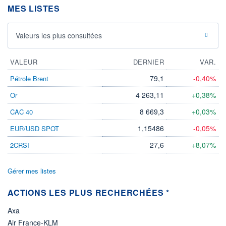
MES LISTES
ÉLIGIBILITÉ
Non éligible
Boursobank
Valeurs les plus consultées
+ PORTEFEUILLE
+ LISTE
VALEUR
DERNIER
VAR.
79,1
-0,40%
Pétrole Brent
4 263,11
+0,38%
Or
8 669,3
+0,03%
CAC 40
1,15486
-0,05%
EUR/USD SPOT
27,6
+8,07%
2CRSI
Gérer mes listes
ACTIONS LES PLUS RECHERCHÉES *
Axa
Air France-KLM