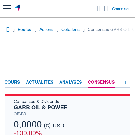
Menu
Connexion
Bourse
Actions
Cotations
Consensus GARB OIL 
COURS
ACTUALITÉS
ANALYSES
CONSENSUS
Consensus & Dividende
SOCIÉTÉ
GARB OIL & POWER
HISTORIQUE
OTCBB
0,0000
(c)
ACTIONNAIRES
USD
-100,00%