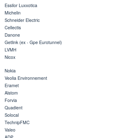
Essilor Luxxotica
Michelin
Schneider Electric
Cellectis
Danone
Getlink (ex - Gpe Eurotunnel)
LVMH
Nicox
Nokia
Veolia Environnement
Eramet
Alstom
Forvia
Quadient
Solocal
TechnipFMC
Valeo
ADP