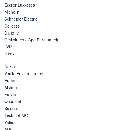
Essilor Luxxotica
Michelin
Schneider Electric
Cellectis
Danone
Getlink (ex - Gpe Eurotunnel)
LVMH
Nicox
Nokia
Veolia Environnement
Eramet
Alstom
Forvia
Quadient
Solocal
TechnipFMC
Valeo
ADP