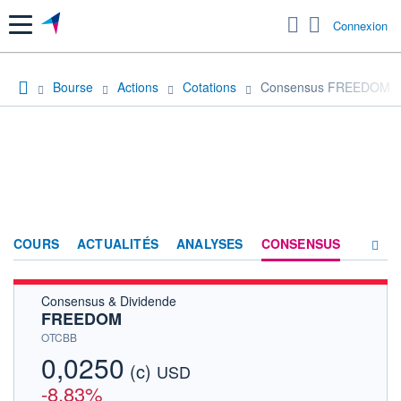
Menu
Connexion
Bourse
Actions
Cotations
Consensus FREEDOM
COURS
ACTUALITÉS
ANALYSES
CONSENSUS
Consensus & Dividende
SOCIÉTÉ
FREEDOM
HISTORIQUE
OTCBB
0,0250
(c)
ACTIONNAIRES
USD
-8,83%