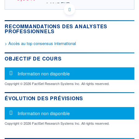
0,0217 EUR
VALEUR INDICATIVE
US35639L1089 FHLD
DONNÉES TEMPS DIFFÉRÉ
RECOMMANDATIONS DES ANALYSTES
Politique d'exécution
PROFESSIONNELS
Cotation sur les autres places
> Accès au top consensus international
OUVERTURE
CLÔTURE VEILLE
0,0300
0,0274
+ HAUT
+ BAS
OBJECTIF DE COURS
0,0300
0,0250
VOLUME
CAPITAL ÉCHANGÉ
Message d'information
Information non disponible
22 706
0,00%
VALORISATION
Copyright © 2026 FactSet Research Systems Inc. All rights reserved.
LIMITE À LA
LIMITE À LA
BAISSE
HAUSSE
ÉVOLUTION DES PRÉVISIONS
0,0000
0,0000
Message d'information
RENDEMENT
PER ESTIMÉ
Information non disponible
ESTIMÉ 2026
2026
-
-
Copyright © 2026 FactSet Research Systems Inc. All rights reserved.
DERNIER
ÉCHANGE
07.10.25 / 20:37:21