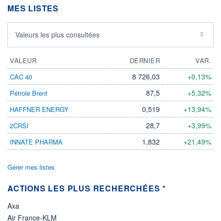
MES LISTES
ÉLIGIBILITÉ
Non éligible
Boursobank
Valeurs les plus consultées
+ PORTEFEUILLE
+ LISTE
VALEUR
DERNIER
VAR.
8 726,03
+0,13%
CAC 40
87,5
+5,32%
Pétrole Brent
0,519
+13,94%
HAFFNER ENERGY
28,7
+3,99%
2CRSI
1,832
+21,49%
INNATE PHARMA
Gérer mes listes
ACTIONS LES PLUS RECHERCHÉES *
Axa
Air France-KLM