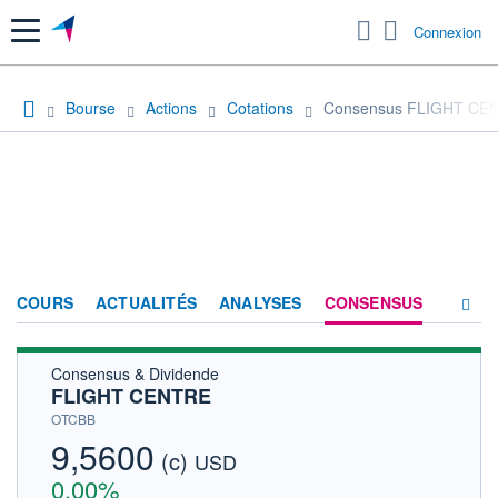
Menu
Connexion
Bourse
Actions
Cotations
Consensus FLIGHT CE
COURS
ACTUALITÉS
ANALYSES
CONSENSUS
Consensus & Dividende
SOCIÉTÉ
FLIGHT CENTRE
HISTORIQUE
OTCBB
9,5600
(c)
ACTIONNAIRES
USD
0,00%