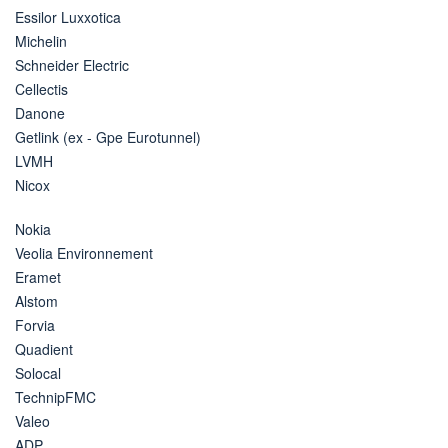
Essilor Luxxotica
Michelin
Schneider Electric
Cellectis
Danone
Getlink (ex - Gpe Eurotunnel)
LVMH
Nicox
Nokia
Veolia Environnement
Eramet
Alstom
Forvia
Quadient
Solocal
TechnipFMC
Valeo
ADP