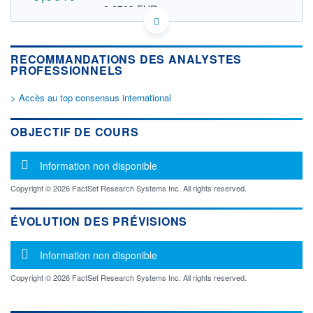
8,2723 EUR
VALEUR INDICATIVE
AU000000FLT9 FGETF
DONNÉES TEMPS DIFFÉRÉ
RECOMMANDATIONS DES ANALYSTES
Politique d'exécution
PROFESSIONNELS
Cotation sur les autres places
> Accès au top consensus international
OUVERTURE
CLÔTURE VEILLE
0,0000
9,5600
+ HAUT
+ BAS
OBJECTIF DE COURS
0,0000
0,0000
VOLUME
CAPITAL ÉCHANGÉ
Message d'information
Information non disponible
0
0,00%
VALORISATION
Copyright © 2026 FactSet Research Systems Inc. All rights reserved.
1 958 MUSD
ÉVOLUTION DES PRÉVISIONS
LIMITE À LA
LIMITE À LA
BAISSE
HAUSSE
0,0000
0,0000
Message d'information
Information non disponible
RENDEMENT
PER ESTIMÉ
ESTIMÉ 2026
2026
Copyright © 2026 FactSet Research Systems Inc. All rights reserved.
-
-
DERNIER
ÉCHANGE