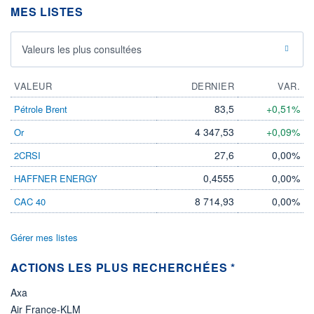
MES LISTES
06.08.26 / 16:30:17
ÉLIGIBILITÉ
Non éligible
Valeurs les plus consultées
Boursobank
VALEUR
DERNIER
VAR.
+ PORTEFEUILLE
+ LISTE
83,5
+0,51%
Pétrole Brent
4 347,53
+0,09%
Or
27,6
0,00%
2CRSI
0,4555
0,00%
HAFFNER ENERGY
8 714,93
0,00%
CAC 40
Gérer mes listes
ACTIONS LES PLUS RECHERCHÉES *
Axa
Air France-KLM