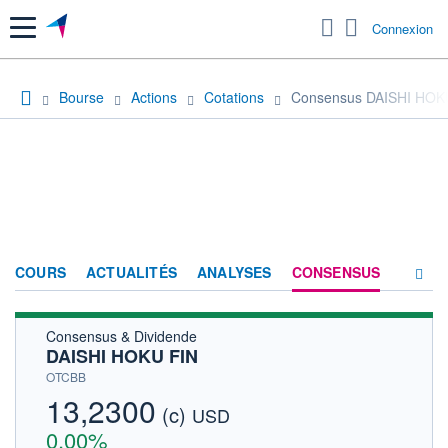
Menu
Connexion
Bourse
Actions
Cotations
Consensus DAISHI HOK
COURS
ACTUALITÉS
ANALYSES
CONSENSUS
Consensus & Dividende
SOCIÉTÉ
DAISHI HOKU FIN
HISTORIQUE
OTCBB
13,2300
(c)
ACTIONNAIRES
USD
0,00%