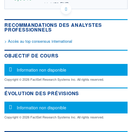
11,4479 EUR
VALEUR INDICATIVE
JP3483850008 DSHHF
DONNÉES TEMPS DIFFÉRÉ
RECOMMANDATIONS DES ANALYSTES
Politique d'exécution
PROFESSIONNELS
Cotation sur les autres places
> Accès au top consensus international
OUVERTURE
CLÔTURE VEILLE
0,0000
13,2300
+ HAUT
+ BAS
OBJECTIF DE COURS
0,0000
0,0000
VOLUME
CAPITAL ÉCHANGÉ
Message d'information
Information non disponible
0
0,00%
VALORISATION
Copyright © 2026 FactSet Research Systems Inc. All rights reserved.
3 647 MUSD
ÉVOLUTION DES PRÉVISIONS
LIMITE À LA
LIMITE À LA
BAISSE
HAUSSE
0,0000
0,0000
Message d'information
Information non disponible
RENDEMENT
PER ESTIMÉ
ESTIMÉ 2026
2026
Copyright © 2026 FactSet Research Systems Inc. All rights reserved.
-
-
DERNIER
ÉCHANGE