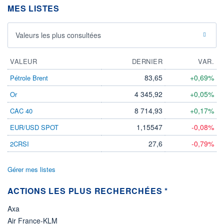
MES LISTES
22.06.26 / 15:36:10
ÉLIGIBILITÉ
Non éligible
Valeurs les plus consultées
Boursobank
VALEUR
DERNIER
VAR.
+ PORTEFEUILLE
+ LISTE
83,65
+0,69%
Pétrole Brent
4 345,92
+0,05%
Or
8 714,93
+0,17%
CAC 40
1,15547
-0,08%
EUR/USD SPOT
27,6
-0,79%
2CRSI
Gérer mes listes
ACTIONS LES PLUS RECHERCHÉES *
Axa
Air France-KLM