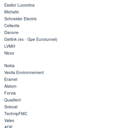
Essilor Luxxotica
Michelin
Schneider Electric
Cellectis
Danone
Getlink (ex - Gpe Eurotunnel)
LVMH
Nicox
Nokia
Veolia Environnement
Eramet
Alstom
Forvia
Quadient
Solocal
TechnipFMC
Valeo
ADP