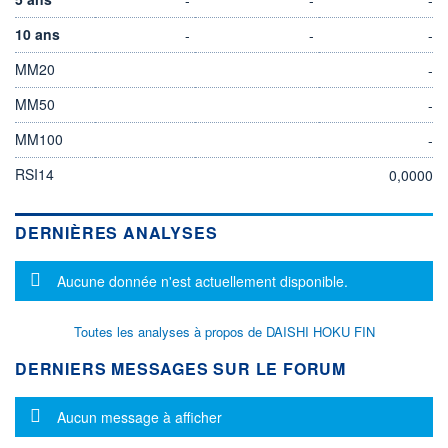
10 ans
-
-
-
MM20
-
MM50
-
MM100
-
RSI14
0,0000
DERNIÈRES ANALYSES
Message d'information
Aucune donnée n'est actuellement disponible.
Toutes les analyses à propos de DAISHI HOKU FIN
DERNIERS MESSAGES SUR LE FORUM
Message d'information
Aucun message à afficher