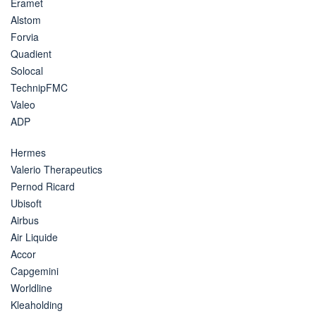
Eramet
Alstom
Forvia
Quadient
Solocal
TechnipFMC
Valeo
ADP
Hermes
Valerio Therapeutics
Pernod Ricard
Ubisoft
Airbus
Air Liquide
Accor
Capgemini
Worldline
Kleaholding