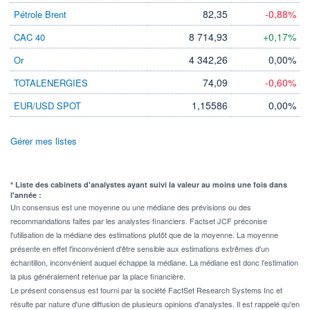
82,35
-0,88%
Pétrole Brent
8 714,93
+0,17%
CAC 40
4 342,26
0,00%
Or
74,09
-0,60%
TOTALENERGIES
1,15586
0,00%
EUR/USD SPOT
Gérer mes listes
* Liste des cabinets d'analystes ayant suivi la valeur au moins une fois dans
l'année :
Un consensus est une moyenne ou une médiane des prévisions ou des
recommandations faites par les analystes financiers. Factset JCF préconise
l'utilisation de la médiane des estimations plutôt que de la moyenne. La moyenne
présente en effet l'inconvénient d'être sensible aux estimations extrêmes d'un
échantillon, inconvénient auquel échappe la médiane. La médiane est donc l'estimation
la plus généralement retenue par la place financière.
Le présent consensus est fourni par la société FactSet Research Systems Inc et
résulte par nature d'une diffusion de plusieurs opinions d'analystes. Il est rappelé qu'en