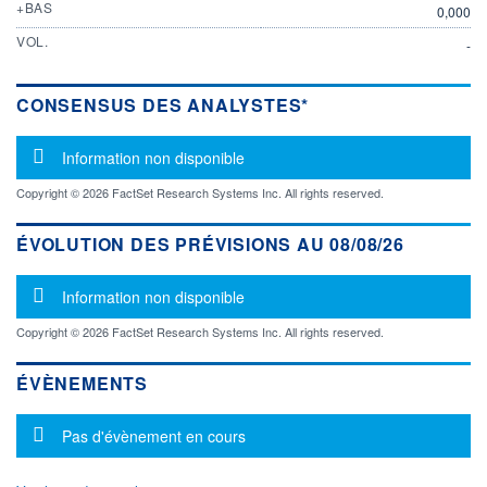
+BAS
0,000
VOL.
-
CONSENSUS DES ANALYSTES*
Message d'information
Information non disponible
Copyright © 2026 FactSet Research Systems Inc. All rights reserved.
ÉVOLUTION DES PRÉVISIONS AU 08/08/26
Message d'information
Information non disponible
Copyright © 2026 FactSet Research Systems Inc. All rights reserved.
ÉVÈNEMENTS
Message d'information
Pas d'évènement en cours