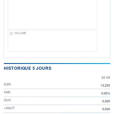
22.06.26 / 15:36:10
ÉLIGIBILITÉ
Non éligible
Boursobank
+ PORTEFEUILLE
+ LISTE
VOLUME
HISTORIQUE 5 JOURS
22 JUN
22-06
DER.
13,230
VAR.
0,00%
OUV.
0,000
+HAUT
0,000