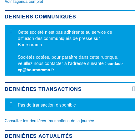
Voir l'agenda complet
DERNIERS COMMUNIQUÉS
Message d'information
Cette société n'est pas adhérente au service de
diffusion des communiqués de presse sur
Boursorama.
Sociétés cotées, pour paraître dans cette rubrique,
veuillez nous contacter à l'adresse suivante :
contact-
cp@boursorama.fr
DERNIÈRES TRANSACTIONS
Message d'information
Pas de transaction disponible
Consulter les dernières transactions de la journée
DERNIÈRES ACTUALITÉS