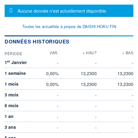
Message d'information
Aucune donnée n'est actuellement disponible.
Toutes les actualités à propos de DAISHI HOKU FIN
DONNÉES HISTORIQUES
VAR.
+ HAUT
+ BAS
PÉRIODE
er
1
Janvier
-
-
-
1 semaine
0,00%
13,2300
13,2300
1 mois
0,00%
13,2300
13,2300
3 mois
-
-
-
6 mois
-
-
-
1 an
-
-
-
3 ans
-
-
-
5 ans
-
-
-