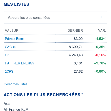
MES LISTES
ÉLIGIBILITÉ
Non éligible
Boursobank
Valeurs les plus consultées
+ PORTEFEUILLE
+ LISTE
VALEUR
DERNIER
VAR.
83,02
+4,53%
Pétrole Brent
8 699,71
+0,35%
CAC 40
4 240,43
-0,16%
Or
0,461
+9,76%
HAFFNER ENERGY
27,82
+0,80%
2CRSI
Gérer mes listes
ACTIONS LES PLUS RECHERCHÉES *
Axa
Air France-KLM