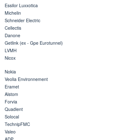
Essilor Luxxotica
Michelin
Schneider Electric
Cellectis
Danone
Getlink (ex - Gpe Eurotunnel)
LVMH
Nicox
Nokia
Veolia Environnement
Eramet
Alstom
Forvia
Quadient
Solocal
TechnipFMC
Valeo
ADP