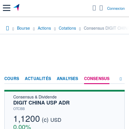
Menu
Connexion
Bourse
Actions
Cotations
Consensus DIGIT CHIN
COURS
ACTUALITÉS
ANALYSES
CONSENSUS
Consensus & Dividende
SOCIÉTÉ
DIGIT CHINA USP ADR
HISTORIQUE
OTCBB
1,1200
(c)
ACTIONNAIRES
USD
0,00%