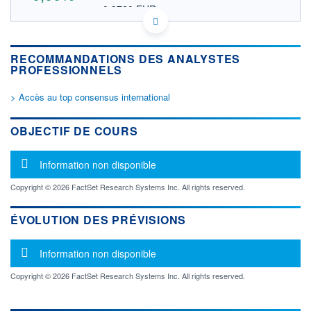
0,9720 EUR
VALEUR INDICATIVE
US25384X1000 DCHIY
DONNÉES TEMPS DIFFÉRÉ
RECOMMANDATIONS DES ANALYSTES
Politique d'exécution
PROFESSIONNELS
Cotation sur les autres places
> Accès au top consensus international
OUVERTURE
CLÔTURE VEILLE
0,0000
1,1200
+ HAUT
+ BAS
OBJECTIF DE COURS
0,0000
0,0000
VOLUME
CAPITAL ÉCHANGÉ
Message d'information
Information non disponible
0
0,00%
VALORISATION
Copyright © 2026 FactSet Research Systems Inc. All rights reserved.
LIMITE À LA
LIMITE À LA
BAISSE
HAUSSE
ÉVOLUTION DES PRÉVISIONS
0,0000
0,0000
Message d'information
RENDEMENT
PER ESTIMÉ
Information non disponible
ESTIMÉ 2026
2026
-
-
Copyright © 2026 FactSet Research Systems Inc. All rights reserved.
DERNIER
ÉCHANGE
03.08.26 / 21:42:42