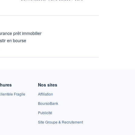
rance prêt immobilier
stir en bourse
A
chures
Nos sites
lientèle Fragile
Affiliation
BoursoBank
Publicité
Site Groupe & Recrutement