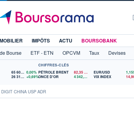
MOBILIER
IMPÔTS
ACTU
BOURSOBANK
 de Bourse
ETF - ETN
OPCVM
Taux
Devises
CHIFFRES-CLÉS
65 606,71
0,00%
PÉTROLE BRENT
82,35
$US
EUR/USD
26 319,45
+0,69%
ONCE D'OR
4 342,26
$US
VIX INDEX
14,9
s DIGIT CHINA USP ADR