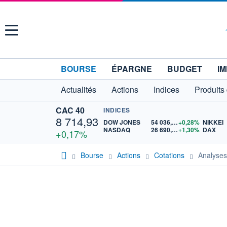
Menu
BOURSE
ÉPARGNE
BUDGET
IM
Actualités
Actions
Indices
Produits
CAC 40
INDICES
8 714,93
DOW JONES
54 036,93
+0,28%
NIKKEI
NASDAQ
26 690,62
+1,30%
DAX
+0,17%
Bourse
Actions
Cotations
Analyse