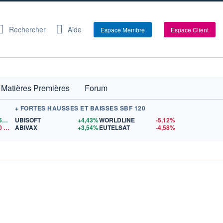
Rechercher
Aide
Espace Membre
Espace Client
Matières Premières
Forum
+ FORTES HAUSSES ET BAISSES SBF 120
1,1559
$US
UBISOFT
+4,43%
WORLDLINE
-5,12%
0
$US
ABIVAX
+3,54%
EUTELSAT
-4,58%