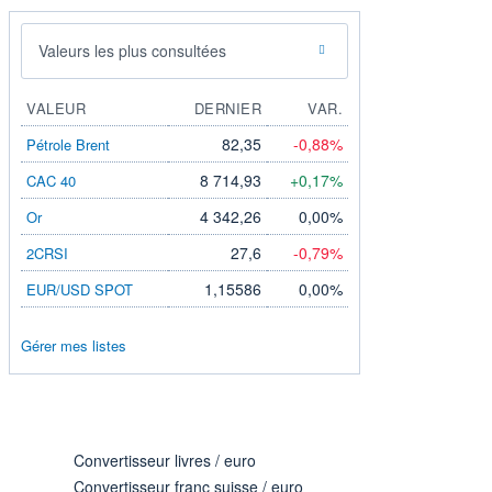
Valeurs les plus consultées
VALEUR
DERNIER
VAR.
82,35
-0,88%
Pétrole Brent
8 714,93
+0,17%
CAC 40
4 342,26
0,00%
Or
27,6
-0,79%
2CRSI
1,15586
0,00%
EUR/USD SPOT
Gérer mes listes
Convertisseur livres / euro
Convertisseur franc suisse / euro