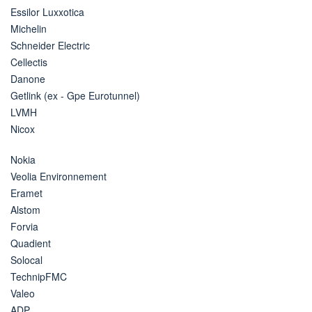
Essilor Luxxotica
Michelin
Schneider Electric
Cellectis
Danone
Getlink (ex - Gpe Eurotunnel)
LVMH
Nicox
Nokia
Veolia Environnement
Eramet
Alstom
Forvia
Quadient
Solocal
TechnipFMC
Valeo
ADP