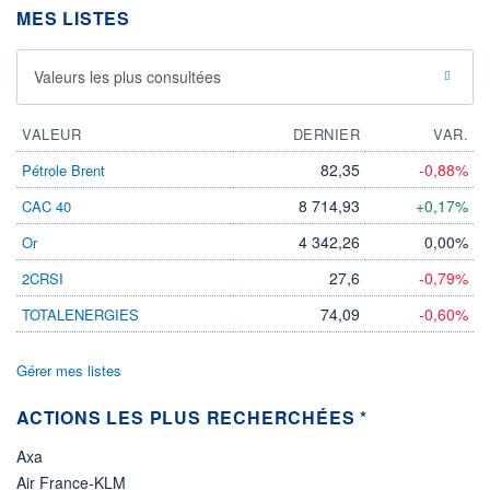
MES LISTES
ÉLIGIBILITÉ
Non éligible
Boursobank
Valeurs les plus consultées
+ PORTEFEUILLE
+ LISTE
VALEUR
DERNIER
VAR.
82,35
-0,88%
Pétrole Brent
8 714,93
+0,17%
CAC 40
4 342,26
0,00%
Or
27,6
-0,79%
2CRSI
74,09
-0,60%
TOTALENERGIES
Gérer mes listes
ACTIONS LES PLUS RECHERCHÉES *
Axa
Air France-KLM