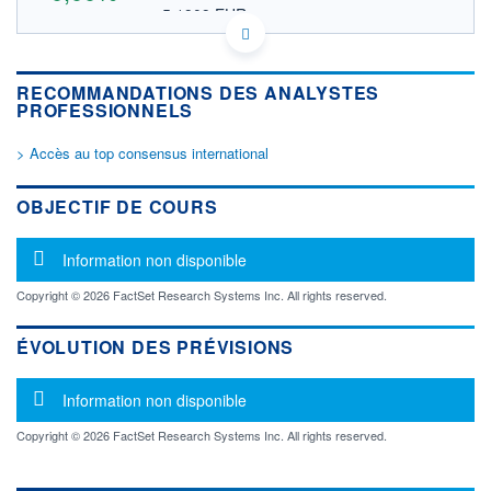
5,1909 EUR
VALEUR INDICATIVE
US17876C2070 CTFDS
DONNÉES TEMPS DIFFÉRÉ
RECOMMANDATIONS DES ANALYSTES
Politique d'exécution
PROFESSIONNELS
Cotation sur les autres places
> Accès au top consensus international
OUVERTURE
CLÔTURE VEILLE
0,0000
6,0000
+ HAUT
+ BAS
OBJECTIF DE COURS
0,0000
0,0000
VOLUME
CAPITAL ÉCHANGÉ
Message d'information
Information non disponible
48
0,00%
VALORISATION
Copyright © 2026 FactSet Research Systems Inc. All rights reserved.
LIMITE À LA
LIMITE À LA
BAISSE
HAUSSE
ÉVOLUTION DES PRÉVISIONS
0,0000
0,0000
Message d'information
RENDEMENT
PER ESTIMÉ
Information non disponible
ESTIMÉ 2026
2026
-
-
Copyright © 2026 FactSet Research Systems Inc. All rights reserved.
DERNIER
ÉCHANGE
05.08.26 / 19:59:32