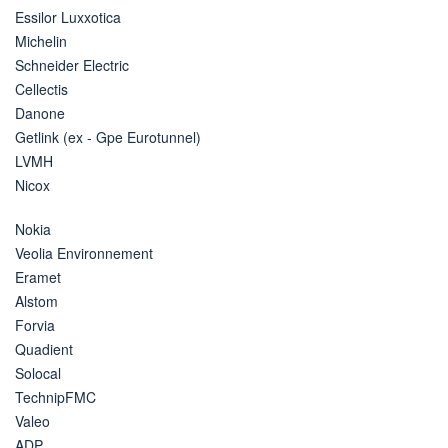
Essilor Luxxotica
Michelin
Schneider Electric
Cellectis
Danone
Getlink (ex - Gpe Eurotunnel)
LVMH
Nicox
Nokia
Veolia Environnement
Eramet
Alstom
Forvia
Quadient
Solocal
TechnipFMC
Valeo
ADP