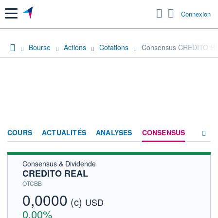
Menu
Connexion
Bourse
Actions
Cotations
Consensus CREDITO R
COURS
ACTUALITÉS
ANALYSES
CONSENSUS
Consensus & Dividende
SOCIÉTÉ
CREDITO REAL
HISTORIQUE
OTCBB
0,0000
(c)
ACTIONNAIRES
USD
0,00%