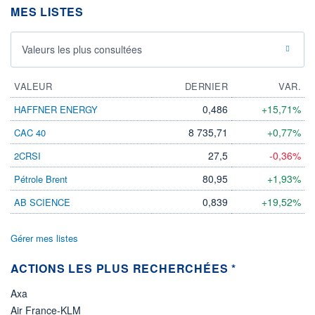
MES LISTES
ÉLIGIBILITÉ
Non éligible
Boursobank
Valeurs les plus consultées
+ PORTEFEUILLE
+ LISTE
VALEUR
DERNIER
VAR.
0,486
+15,71%
HAFFNER ENERGY
8 735,71
+0,77%
CAC 40
27,5
-0,36%
2CRSI
80,95
+1,93%
Pétrole Brent
0,839
+19,52%
AB SCIENCE
Gérer mes listes
ACTIONS LES PLUS RECHERCHÉES *
Axa
Air France-KLM