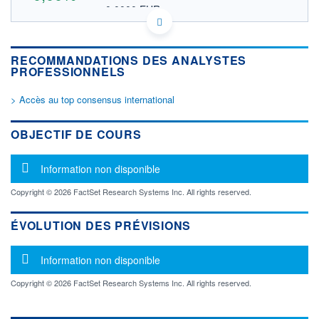
0,0000 EUR
VALEUR INDICATIVE
MX00CR000000 CRQDQ
DONNÉES TEMPS DIFFÉRÉ
RECOMMANDATIONS DES ANALYSTES
Politique d'exécution
PROFESSIONNELS
Cotation sur les autres places
> Accès au top consensus international
OUVERTURE
CLÔTURE VEILLE
0,0000
0,0000
+ HAUT
+ BAS
OBJECTIF DE COURS
0,0000
0,0000
VOLUME
CAPITAL ÉCHANGÉ
Message d'information
Information non disponible
0
0,00%
VALORISATION
Copyright © 2026 FactSet Research Systems Inc. All rights reserved.
LIMITE À LA
LIMITE À LA
BAISSE
HAUSSE
ÉVOLUTION DES PRÉVISIONS
0,0000
0,0000
Message d'information
RENDEMENT
PER ESTIMÉ
Information non disponible
ESTIMÉ 2026
2026
-
-
Copyright © 2026 FactSet Research Systems Inc. All rights reserved.
DERNIER
ÉCHANGE
-