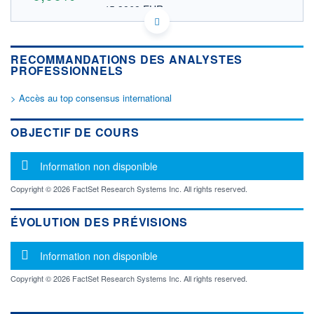
45,3868 EUR
VALEUR INDICATIVE
US2075977098 CNLPL
DONNÉES TEMPS DIFFÉRÉ
RECOMMANDATIONS DES ANALYSTES
Politique d'exécution
PROFESSIONNELS
Cotation sur les autres places
> Accès au top consensus international
OUVERTURE
CLÔTURE VEILLE
0,0000
52,3040
+ HAUT
+ BAS
OBJECTIF DE COURS
0,0000
0,0000
VOLUME
CAPITAL ÉCHANGÉ
Message d'information
Information non disponible
0
0,00%
VALORISATION
Copyright © 2026 FactSet Research Systems Inc. All rights reserved.
LIMITE À LA
LIMITE À LA
BAISSE
HAUSSE
ÉVOLUTION DES PRÉVISIONS
0,0000
0,0000
Message d'information
RENDEMENT
PER ESTIMÉ
Information non disponible
ESTIMÉ 2026
2026
-
-
Copyright © 2026 FactSet Research Systems Inc. All rights reserved.
DERNIER
ÉCHANGE
05.08.26 / 20:16:29