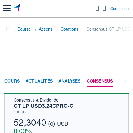
Menu
Connexion
Bourse
Actions
Cotations
Consensus CT LP USD
COURS
ACTUALITÉS
ANALYSES
CONSENSUS
Consensus & Dividende
SOCIÉTÉ
CT LP USD3.24CPRG-G
HISTORIQUE
OTCBB
52,3040
(c)
ACTIONNAIRES
USD
0,00%