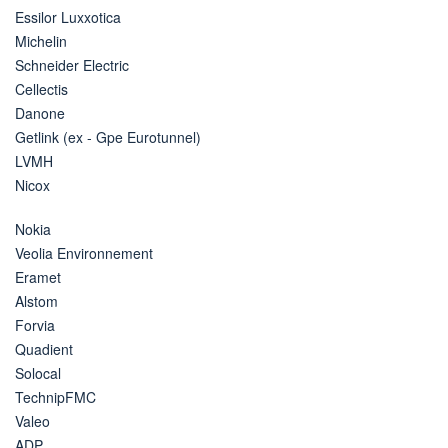
Essilor Luxxotica
Michelin
Schneider Electric
Cellectis
Danone
Getlink (ex - Gpe Eurotunnel)
LVMH
Nicox
Nokia
Veolia Environnement
Eramet
Alstom
Forvia
Quadient
Solocal
TechnipFMC
Valeo
ADP