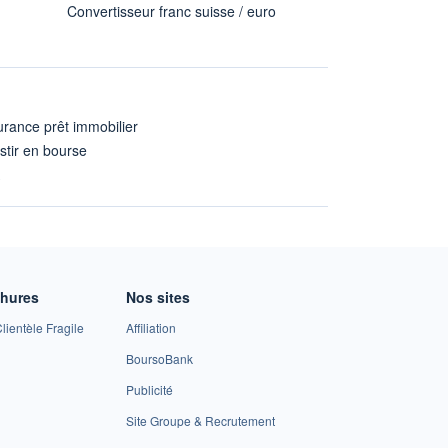
Convertisseur franc suisse / euro
rance prêt immobilier
stir en bourse
A
chures
Nos sites
lientèle Fragile
Affiliation
BoursoBank
Publicité
Site Groupe & Recrutement