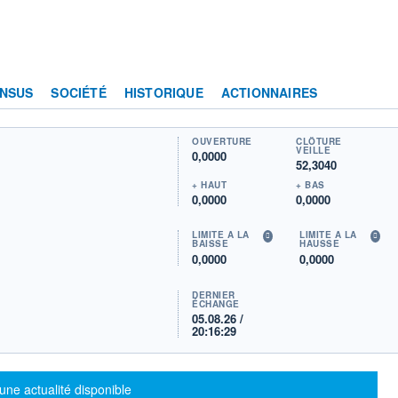
NSUS
SOCIÉTÉ
HISTORIQUE
ACTIONNAIRES
OUVERTURE
CLÔTURE
VEILLE
0,0000
52,3040
+ HAUT
+ BAS
0,0000
0,0000
LIMITE À LA
LIMITE À LA
BAISSE
HAUSSE
0,0000
0,0000
DERNIER
ÉCHANGE
05.08.26 /
20:16:29
sage d'information
une actualité disponible