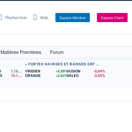
Rechercher
Aide
Espace Membre
Espace Client
Matières Premières
Forum
+ FORTES HAUSSES ET BAISSES SBF 120
D
1,1522
$US
VIRIDIEN
+6,99%
VUSION
-5,04%
EX
15,15
$US
ORANGE
+2,64%
VALEO
-3,55%