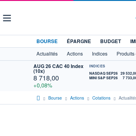
Menu
BOURSE
ÉPARGNE
BUDGET
IM
Actualités
Actions
Indices
Produits
AUG 26 CAC 40 Index
INDICES
(10x)
NASDAQ SEP26
29 532,0
8 718,00
MINI S&P SEP26
7 733,0
+0,08%
Bourse
Actions
Cotations
Actuali