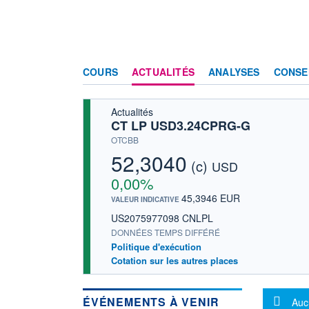
COURS
ACTUALITÉS
ANALYSES
CONSE
Actualités
CT LP USD3.24CPRG-G
OTCBB
52,3040
(c)
USD
0,00%
45,3946 EUR
VALEUR INDICATIVE
US2075977098 CNLPL
DONNÉES TEMPS DIFFÉRÉ
Politique d'exécution
Cotation sur les autres places
Mes
ÉVÉNEMENTS À VENIR
Auc