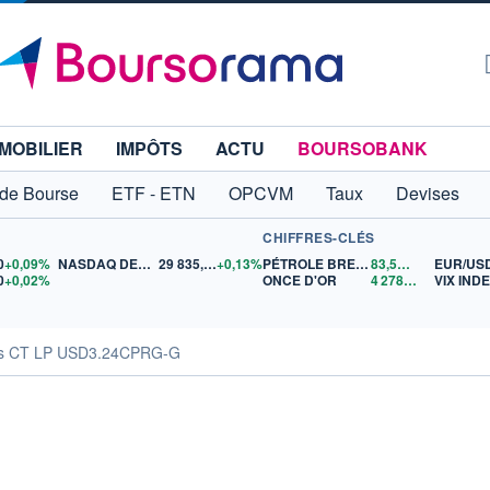
MOBILIER
IMPÔTS
ACTU
BOURSOBANK
 de Bourse
ETF - ETN
OPCVM
Taux
Devises
CHIFFRES-CLÉS
0
+0,09%
NASDAQ DEC26
29 835,00
+0,13%
PÉTROLE BRENT
83,57
$US
EUR/US
0
+0,02%
ONCE D'OR
4 278,99
$US
VIX IND
tés CT LP USD3.24CPRG-G