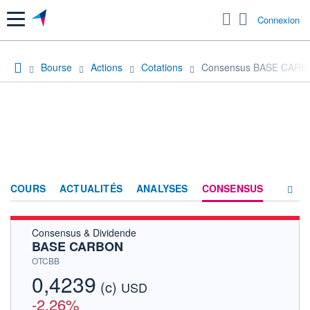
Menu
Connexion
Bourse
Actions
Cotations
Consensus BASE CAR
COURS
ACTUALITÉS
ANALYSES
CONSENSUS
Consensus & Dividende
SOCIÉTÉ
BASE CARBON
HISTORIQUE
OTCBB
0,4239
(c)
ACTIONNAIRES
USD
-2,26%