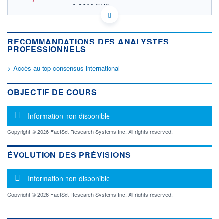
0,3666 EUR
VALEUR INDICATIVE
CA06975E1079 BCBNF
DONNÉES TEMPS DIFFÉRÉ
RECOMMANDATIONS DES ANALYSTES
Politique d'exécution
PROFESSIONNELS
Cotation sur les autres places
> Accès au top consensus international
0,445
0,440
OBJECTIF DE COURS
0,435
Message d'information
Information non disponible
0,430
16h15
16h39
17h03
Copyright © 2026 FactSet Research Systems Inc. All rights reserved.
OUVERTURE
CLÔTURE VEILLE
0,0000
0,4337
ÉVOLUTION DES PRÉVISIONS
+ HAUT
+ BAS
0,4403
0,0000
Message d'information
Information non disponible
VOLUME
CAPITAL ÉCHANGÉ
Copyright © 2026 FactSet Research Systems Inc. All rights reserved.
48 596
0,05%
VALORISATION
CAPI.
BOURSIÈRE
43 MUSD