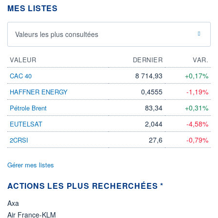
62 MCAD
MES LISTES
LIMITE À LA
LIMITE À LA
BAISSE
HAUSSE
0,0000
0,0000
Valeurs les plus consultées
RENDEMENT
PER ESTIMÉ
ESTIMÉ 2026
2026
-
-
VALEUR
DERNIER
VAR.
8 714,93
+0,17%
CAC 40
DERNIER
ÉCHANGE
07.08.26 / 17:05:14
0,4555
-1,19%
HAFFNER ENERGY
ÉLIGIBILITÉ
83,34
+0,31%
Pétrole Brent
Non éligible
Boursobank
2,044
-4,58%
EUTELSAT
27,6
-0,79%
2CRSI
+ PORTEFEUILLE
+ LISTE
Gérer mes listes
ACTIONS LES PLUS RECHERCHÉES *
Axa
Air France-KLM