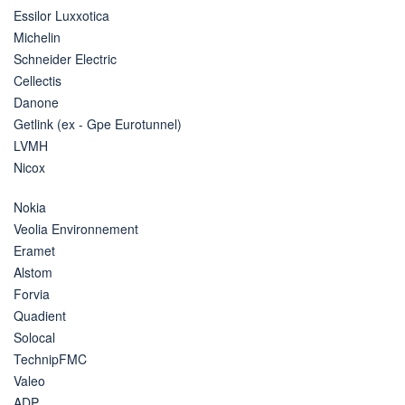
Essilor Luxxotica
Michelin
Schneider Electric
Cellectis
Danone
Getlink (ex - Gpe Eurotunnel)
LVMH
Nicox
Nokia
Veolia Environnement
Eramet
Alstom
Forvia
Quadient
Solocal
TechnipFMC
Valeo
ADP