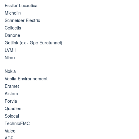
Essilor Luxxotica
Michelin
Schneider Electric
Cellectis
Danone
Getlink (ex - Gpe Eurotunnel)
LVMH
Nicox
Nokia
Veolia Environnement
Eramet
Alstom
Forvia
Quadient
Solocal
TechnipFMC
Valeo
ADP