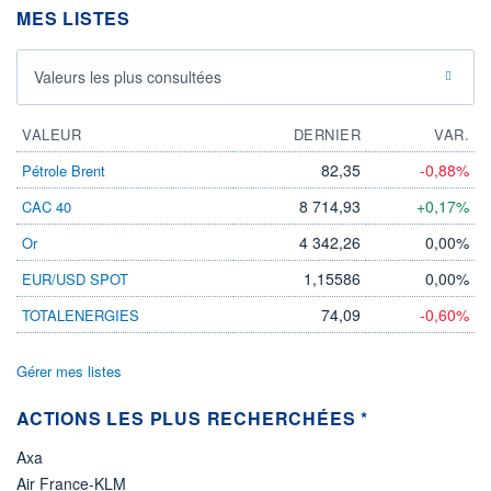
DERNIER
DATE
MES LISTES
DIVIDENDE
DERNIER
DIVIDENDE
0,00 CHF
-
Valeurs les plus consultées
PROCHAIN
DIVIDENDE
-
VALEUR
DERNIER
VAR.
ÉLIGIBILITÉ
Non éligible
82,35
-0,88%
Pétrole Brent
Boursobank
8 714,93
+0,17%
CAC 40
+ PORTEFEUILLE
+ LISTE
4 342,26
0,00%
Or
1,15586
0,00%
EUR/USD SPOT
74,09
-0,60%
TOTALENERGIES
Gérer mes listes
ACTIONS LES PLUS RECHERCHÉES *
Axa
Air France-KLM