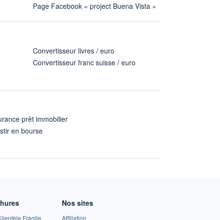
Page Facebook « project Buena Vista »
Convertisseur livres / euro
Convertisseur franc suisse / euro
rance prêt immobilier
stir en bourse
A
chures
Nos sites
lientèle Fragile
Affiliation