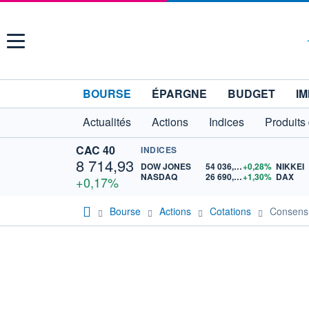
Menu
BOURSE
ÉPARGNE
BUDGET
IM
Actualités
Actions
Indices
Produits
CAC 40
INDICES
8 714,93
DOW JONES
54 036,93
+0,28%
NIKKEI
NASDAQ
26 690,62
+1,30%
DAX
+0,17%
Bourse
Actions
Cotations
Consens