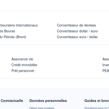
 boursiers internationaux
Convertisseur de devises
ès Bourse
Convertisseur dollar / euro
u Pétrole (Brent)
Convertisseur euro / dollar
Assurance vie
Assu
Crédit immobilier
Inve
Prêt personnel
PE
Contractuelle
Données personnelles
Guides et bro
Gérer mes cookies
Solutions pour la C