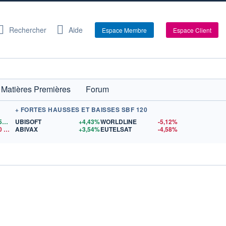
Rechercher
Aide
Espace Membre
Espace Client
Matières Premières
Forum
+ FORTES HAUSSES ET BAISSES SBF 120
1,1559
$US
UBISOFT
+4,43%
WORLDLINE
-5,12%
0
$US
ABIVAX
+3,54%
EUTELSAT
-4,58%