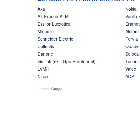
Axa
Nokia
Air France-KLM
Veolia
Essilor Luxxotica
Eramet
Michelin
Alstom
Schneider Electric
Forvia
Cellectis
Quadie
Danone
Solocal
Getlink (ex - Gpe Eurotunnel)
Techn
LVMH
Valeo
Nicox
ADP
* source Google