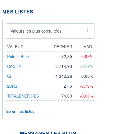
MES LISTES
Valeurs les plus consultées
VALEUR
DERNIER
VAR.
82,35
-0,88%
Pétrole Brent
8 714,93
+0,17%
CAC 40
4 342,26
0,00%
Or
27,6
-0,79%
2CRSI
74,09
-0,60%
TOTALENERGIES
Gérer mes listes
MESSAGES LES PLUS