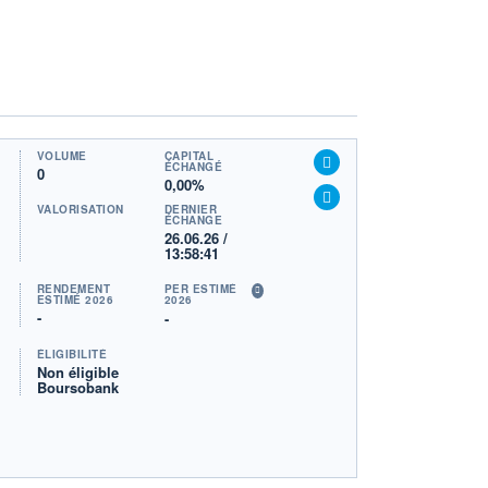
VOLUME
CAPITAL
ÉCHANGÉ
0
0,00%
VALORISATION
DERNIER
ÉCHANGE
26.06.26 /
13:58:41
RENDEMENT
PER ESTIMÉ
ESTIMÉ 2026
2026
-
-
ÉLIGIBILITÉ
Non éligible
Boursobank