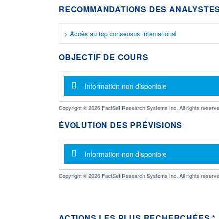
RECOMMANDATIONS DES ANALYSTES
> Accès au top consensus international
OBJECTIF DE COURS
Message d'information
Information non disponible
Copyright © 2026 FactSet Research Systems Inc. All rights reserve
ÉVOLUTION DES PRÉVISIONS
Message d'information
Information non disponible
Copyright © 2026 FactSet Research Systems Inc. All rights reserve
ACTIONS LES PLUS RECHERCHÉES *