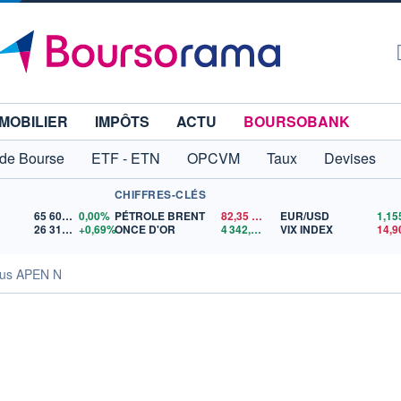
MOBILIER
IMPÔTS
ACTU
BOURSOBANK
 de Bourse
ETF - ETN
OPCVM
Taux
Devises
CHIFFRES-CLÉS
65 606,71
0,00%
PÉTROLE BRENT
82,35
$US
EUR/USD
26 319,45
+0,69%
ONCE D'OR
4 342,26
$US
VIX INDEX
14,9
us APEN N