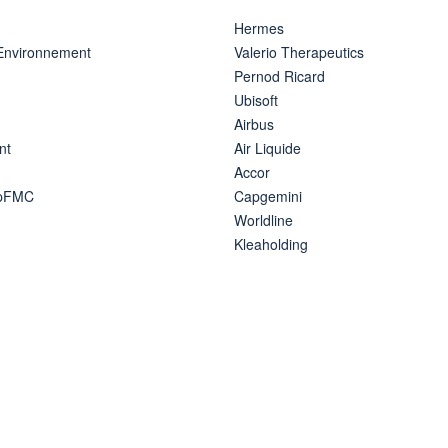
Hermes
 Environnement
Valerio Therapeutics
Pernod Ricard
Ubisoft
Airbus
nt
Air Liquide
Accor
ipFMC
Capgemini
Worldline
Kleaholding