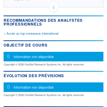
US87162W1009 SUX
DONNÉES TEMPS DIFFÉRÉ
Politique d'exécution
RECOMMANDATIONS DES ANALYSTES
Cotation sur les autres places
PROFESSIONNELS
OUVERTURE
CLÔTURE VEILLE
> Accès au top consensus international
225,300
223,400
+ HAUT
+ BAS
OBJECTIF DE COURS
225,300
225,300
VOLUME
CAPITAL ÉCHANGÉ
Message d'information
Information non disponible
0
0,00%
VALORISATION
DERNIER ÉCHANGE
Copyright © 2026 FactSet Research Systems Inc. All rights reserved.
18 015 MEUR
06.08.26 / 17:35:31
LIMITE À LA
LIMITE À LA
ÉVOLUTION DES PRÉVISIONS
BAISSE
HAUSSE
0,000
0,000
Message d'information
Information non disponible
RENDEMENT
PER ESTIMÉ
ESTIMÉ 2026
2026
-
-
Copyright © 2026 FactSet Research Systems Inc. All rights reserved.
DERNIER
DATE
DIVIDENDE
DERNIER