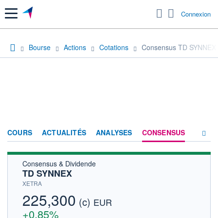
Menu
Connexion
Bourse
Actions
Cotations
Consensus TD SYNNEX
COURS
ACTUALITÉS
ANALYSES
CONSENSUS
Consensus & Dividende
SOCIÉTÉ
TD SYNNEX
HISTORIQUE
XETRA
225,300
(c)
ACTIONNAIRES
EUR
+0,85%