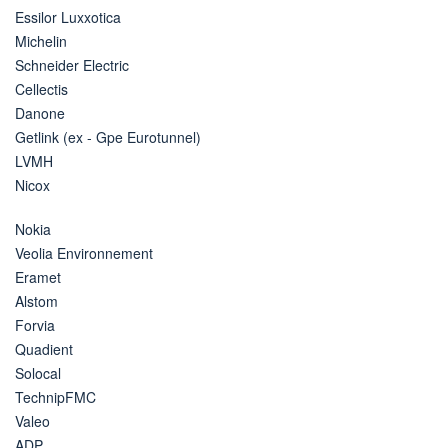
Essilor Luxxotica
Michelin
Schneider Electric
Cellectis
Danone
Getlink (ex - Gpe Eurotunnel)
LVMH
Nicox
Nokia
Veolia Environnement
Eramet
Alstom
Forvia
Quadient
Solocal
TechnipFMC
Valeo
ADP