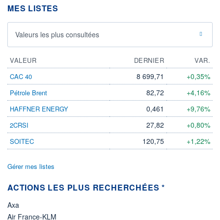
DIVIDENDE
0,00 EUR
MES LISTES
-
PROCHAIN
DIVIDENDE
Valeurs les plus consultées
-
ÉLIGIBILITÉ
VALEUR
DERNIER
VAR.
Non éligible
Boursobank
8 699,71
+0,35%
CAC 40
+ PORTEFEUILLE
+ LISTE
82,72
+4,16%
Pétrole Brent
0,461
+9,76%
HAFFNER ENERGY
27,82
+0,80%
2CRSI
120,75
+1,22%
SOITEC
Gérer mes listes
ACTIONS LES PLUS RECHERCHÉES *
Axa
Air France-KLM