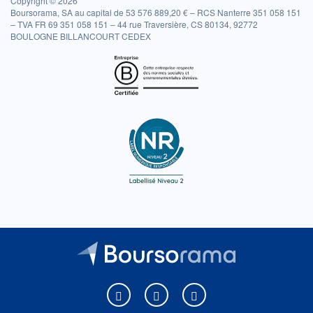
Copyright © 2026
Boursorama, SA au capital de 53 576 889,20 € – RCS Nanterre 351 058 151
– TVA FR 69 351 058 151 – 44 rue Traversière, CS 80134, 92772
BOULOGNE BILLANCOURT CEDEX
Boursorama sur Facebook
Boursorama sur X
Boursorama sur Youtu