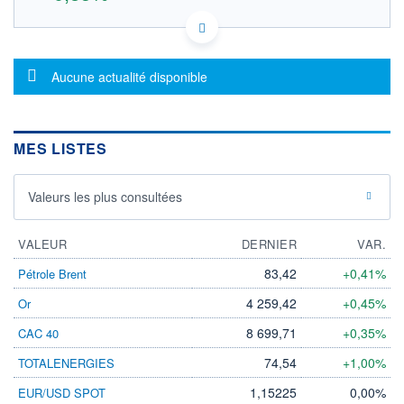
US87162W1009 SUX
DONNÉES TEMPS DIFFÉRÉ
Politique d'exécution
Message d'information
Aucune actualité disponible
Cotation sur les autres places
OUVERTURE
CLÔTURE VEILLE
225,3000
223,4000
MES LISTES
+ HAUT
+ BAS
225,3000
225,3000
Valeurs les plus consultées
VOLUME
CAPITAL ÉCHANGÉ
0
0,00%
VALORISATION
DERNIER ÉCHANGE
VALEUR
DERNIER
VAR.
18 015 MEUR
06.08.26 / 17:35:31
83,42
+0,41%
Pétrole Brent
LIMITE À LA
LIMITE À LA
BAISSE
HAUSSE
4 259,42
+0,45%
Or
0,0000
0,0000
8 699,71
+0,35%
CAC 40
RENDEMENT
PER ESTIMÉ
ESTIMÉ 2026
2026
-
-
74,54
+1,00%
TOTALENERGIES
DERNIER
DATE
1,15225
0,00%
EUR/USD SPOT
DIVIDENDE
DERNIER