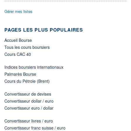
DIVIDENDE
0,00 EUR
-
Gérer mes listes
PROCHAIN
DIVIDENDE
-
PAGES LES PLUS POPULAIRES
ÉLIGIBILITÉ
Non éligible
Accueil Bourse
Boursobank
Tous les cours boursiers
Cours CAC 40
+ PORTEFEUILLE
+ LISTE
Indices boursiers internationaux
Palmarès Bourse
Cours du Pétrole (Brent)
Convertisseur de devises
Convertisseur dollar / euro
Convertisseur euro / dollar
Convertisseur livres / euro
Convertisseur franc suisse / euro